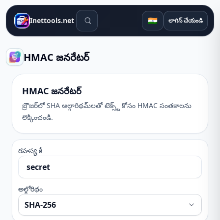
శోధన సాధనాలు
🇮🇳
Inettools.net
లాగిన్ చేయండి
HMAC జనరేటర్
HMAC జనరేటర్
బ్రౌజర్‌లో SHA అల్గారిథమ్‌లతో టెక్స్ట్ కోసం HMAC సంతకాలను
లెక్కించండి.
రహస్య కీ
అల్గోరిథం