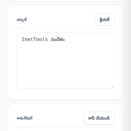
క్లియర్
ఇన్పుట్
కాపీ చేయండి
అవుట్‌పుట్