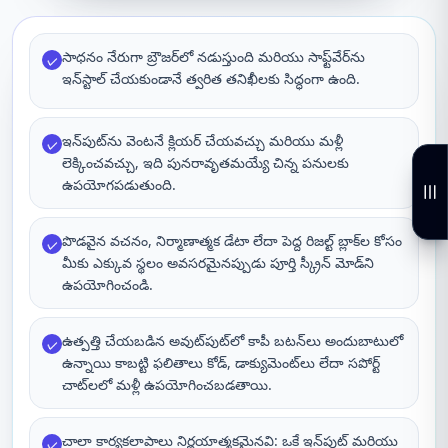
సాధనం నేరుగా బ్రౌజర్‌లో నడుస్తుంది మరియు సాఫ్ట్‌వేర్‌ను
✓
ఇన్‌స్టాల్ చేయకుండానే త్వరిత తనిఖీలకు సిద్ధంగా ఉంది.
ఇన్‌పుట్‌ను వెంటనే క్లియర్ చేయవచ్చు మరియు మళ్లీ
✓
లెక్కించవచ్చు, ఇది పునరావృతమయ్యే చిన్న పనులకు
ఉపయోగపడుతుంది.
పొడవైన వచనం, నిర్మాణాత్మక డేటా లేదా పెద్ద రిజల్ట్ బ్లాక్‌ల కోసం
✓
మీకు ఎక్కువ స్థలం అవసరమైనప్పుడు పూర్తి స్క్రీన్ మోడ్‌ని
ఉపయోగించండి.
ఉత్పత్తి చేయబడిన అవుట్‌పుట్‌లో కాపీ బటన్‌లు అందుబాటులో
✓
ఉన్నాయి కాబట్టి ఫలితాలు కోడ్, డాక్యుమెంట్‌లు లేదా సపోర్ట్
చాట్‌లలో మళ్లీ ఉపయోగించబడతాయి.
చాలా కార్యకలాపాలు నిర్ణయాత్మకమైనవి: ఒకే ఇన్‌పుట్ మరియు
✓