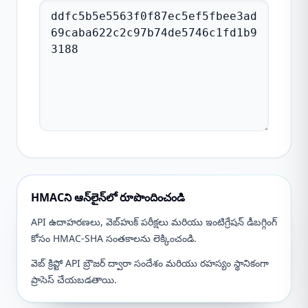
HMACని ఆన్‌లైన్‌లో రూపొందించండి
API ఉదాహరణలు, వెబ్‌హుక్ పరీక్షలు మరియు ఇంటిగ్రేషన్ డీబగ్గింగ్
కోసం HMAC-SHA సంతకాలను లెక్కించండి.
వెబ్ క్రిప్టో API బ్రౌజర్ ద్వారా సందేశం మరియు రహస్యం స్థానికంగా
ప్రాసెస్ చేయబడతాయి.