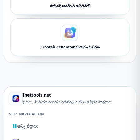
పాస్‌వర్డ్ జనరేటర్ ఆన్‌లైన్‌లో
Crontab generator మరియు వివరణ
Inettools.net
ఫైల్‌లు, మీడియా మరియు నెట్‌వర్కింగ్ కోసం ఆన్‌లైన్ సాధనాలు
SITE NAVIGATION
అన్ని వర్గాలు