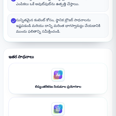
ఎంపికలు ఒకే అవుట్‌పుట్‌ను ఉత్పత్తి చేస్తాయి.
సున్నితమైన కంటెంట్ కోసం, స్థానిక బ్రౌజర్ సాధనాలను
✓
ఇష్టపడండి మరియు దాన్ని మరింత భాగస్వామ్యం చేయడానికి
ముందు ఫలితాన్ని సమీక్షించండి.
ఇతర సాధనాలు
లిప్యంతరీకరణ నియమాల ప్రయోగశాల