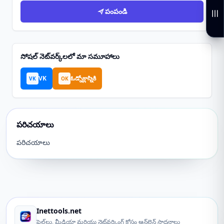
పంపండి
సోషల్ నెట్‌వర్క్‌లలో మా సమూహాలు
VK
ఓడ్నోక్లాస్నికి
VK
OK
పరిచయాలు
పరిచయాలు
Inettools.net
ఫైల్‌లు, మీడియా మరియు నెట్‌వర్కింగ్ కోసం ఆన్‌లైన్ సాధనాలు