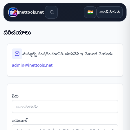
శోధన సాధనాలు
🇮🇳
Inettools.net
లాగిన్ చేయండి
పరిచయాలు
మమ్మల్ని సంప్రదించడానికి, దయచేసి ఇ-మెయిల్ చేయండి:
admin@inettools.net
పేరు
ఇమెయిల్