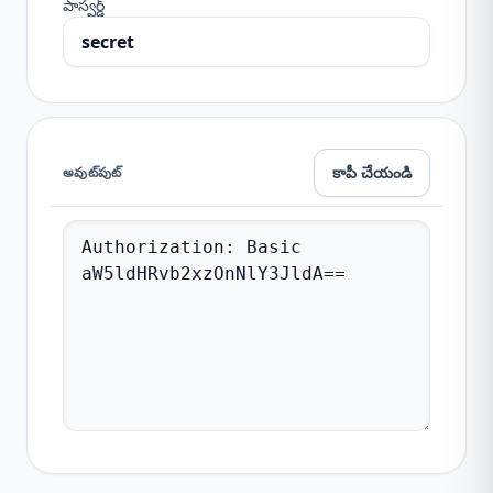
పాస్వర్డ్
కాపీ చేయండి
అవుట్‌పుట్