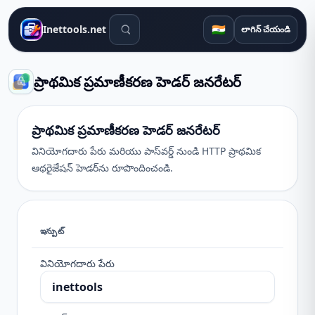
శోధన సాధనాలు
🇮🇳
Inettools.net
లాగిన్ చేయండి
ప్రాథమిక ప్రమాణీకరణ హెడర్ జనరేటర్
ప్రాథమిక ప్రమాణీకరణ హెడర్ జనరేటర్
వినియోగదారు పేరు మరియు పాస్‌వర్డ్ నుండి HTTP ప్రాథమిక
ఆథరైజేషన్ హెడర్‌ను రూపొందించండి.
ఇన్పుట్
వినియోగదారు పేరు