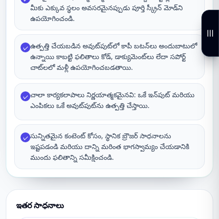
మీకు ఎక్కువ స్థలం అవసరమైనప్పుడు పూర్తి స్క్రీన్ మోడ్‌ని
ఉపయోగించండి.
ఉత్పత్తి చేయబడిన అవుట్‌పుట్‌లో కాపీ బటన్‌లు అందుబాటులో
✓
ఉన్నాయి కాబట్టి ఫలితాలు కోడ్, డాక్యుమెంట్‌లు లేదా సపోర్ట్
చాట్‌లలో మళ్లీ ఉపయోగించబడతాయి.
చాలా కార్యకలాపాలు నిర్ణయాత్మకమైనవి: ఒకే ఇన్‌పుట్ మరియు
✓
ఎంపికలు ఒకే అవుట్‌పుట్‌ను ఉత్పత్తి చేస్తాయి.
సున్నితమైన కంటెంట్ కోసం, స్థానిక బ్రౌజర్ సాధనాలను
✓
ఇష్టపడండి మరియు దాన్ని మరింత భాగస్వామ్యం చేయడానికి
ముందు ఫలితాన్ని సమీక్షించండి.
ఇతర సాధనాలు