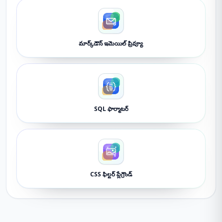
మార్క్‌డౌన్ ఇమెయిల్ ప్రివ్యూ
SQL ఫార్మాటర్
CSS ఫిల్టర్ ప్లేగ్రౌండ్