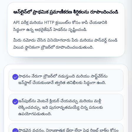
ఆన్‌లైన్‌లో ప్రాథమిక ప్రమాణీకరణ శీర్షికలను రూపొందించండి
API పరీక్ష మరియు HTTP క్లయింట్‌ల కోసం కాపీ చేయడానికి
సిద్ధంగా ఉన్న ఆథరైజేషన్ హెడర్‌ను సృష్టించండి.
మీరు నమోదు చేసిన వినియోగదారు పేరు మరియు పాస్‌వర్డ్ నుండి
విలువ స్థానికంగా బ్రౌజర్‌లో రూపొందించబడుతుంది.
సాధనం నేరుగా బ్రౌజర్‌లో నడుస్తుంది మరియు సాఫ్ట్‌వేర్‌ను
✓
ఇన్‌స్టాల్ చేయకుండానే త్వరిత తనిఖీలకు సిద్ధంగా ఉంది.
ఇన్‌పుట్‌ను వెంటనే క్లియర్ చేయవచ్చు మరియు మళ్లీ
✓
లెక్కించవచ్చు, ఇది పునరావృతమయ్యే చిన్న పనులకు
ఉపయోగపడుతుంది.
పొడవైన వచనం, నిర్మాణాత్మక డేటా లేదా పెద్ద రిజల్ట్ బ్లాక్‌ల కోసం
✓