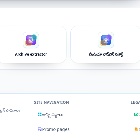
Archive extractor
మీడియా లౌడ్‌నెస్ రిపోర్ట్
SITE NAVIGATION
LEG
‌లైన్ సాధనాలు
అన్ని వర్గాలు
Promo pages