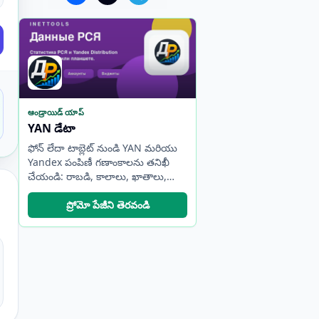
ఆండ్రాయిడ్ యాప్
YAN డేటా
ఫోన్ లేదా టాబ్లెట్ నుండి YAN మరియు
Yandex పంపిణీ గణాంకాలను తనిఖీ
చేయండి: రాబడి, కాలాలు, ఖాతాలు,
ఆటో-రిఫ్రెష్ మరియు విడ్జెట్‌లు.
ప్రోమో పేజీని తెరవండి