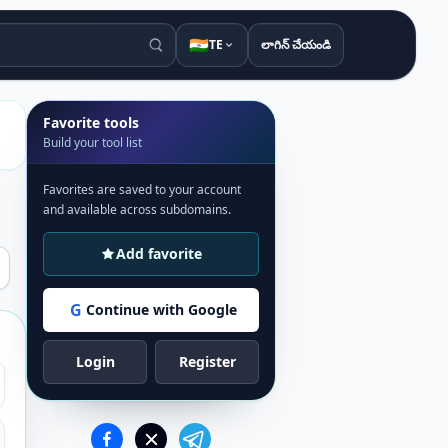
🇮🇳
TE
లాగిన్ చేయండి
Favorite tools
Build your tool list
Favorites are saved to your account
and available across subdomains.
Add favorite
G
Continue with Google
Login
Register