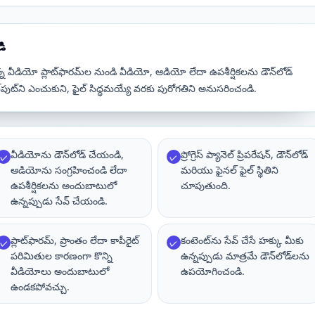
డి
డియో ప్లాట్‌ఫారమ్‌ల నుండి వీడియో, ఆడియో లేదా ఉపశీర్షికలను డౌన్‌లోడ్
పుట్‌ని ఎంచుకుని, ఫైల్ సిద్ధమయ్యే వరకు పురోగతిని అనుసరించండి.
వీడియోను డౌన్‌లోడ్ చేయండి,
ప్రోగ్రెస్ ప్యానెల్ ప్రిపరేషన్, డౌన్‌లోడ్
✓
✓
ఆడియోను సంగ్రహించండి లేదా
మరియు ఫైనల్ ఫైల్ స్థితిని
ఉపశీర్షికలను అందుబాటులో
చూపుతుంది.
ఉన్నప్పుడు సేవ్ చేయండి.
ప్లాట్‌ఫారమ్, ప్రాంతం లేదా కాపీరైట్
కంటెంట్‌ను సేవ్ చేసే హక్కు మీకు
✓
✓
పరిమితుల కారణంగా కొన్ని
ఉన్నప్పుడు మాత్రమే డౌన్‌లోడ్‌లను
వీడియోలు అందుబాటులో
ఉపయోగించండి.
ఉండకపోవచ్చు.