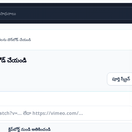
సాధనాలు
కలను డౌన్‌లోడ్ చేయండి
లోడ్ చేయండి
పూర్తి స్క్రీన్
క్లిప్‌బోర్డ్ నుండి అతికించండి