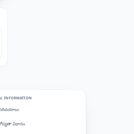
AL INFORMATION
పరిచయాలు
గోప్యతా విధానం