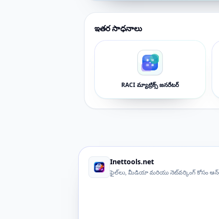
ఇతర సాధనాలు
RACI మ్యాట్రిక్స్ జనరేటర్
Inettools.net
ఫైల్‌లు, మీడియా మరియు నెట్‌వర్కింగ్ కోసం ఆన్