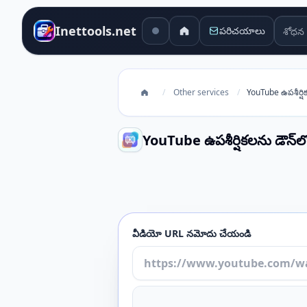
శోధన 
Inettools.net
పరిచయాలు
/
Other services
/
YouTube ఉపశీర్షి
YouTube ఉపశీర్షికలను డౌన్‌
YouTube ఉపశీర్షికలను డౌన్‌లోడ్ చేయండి
వీడియో URL నమోదు చేయండి