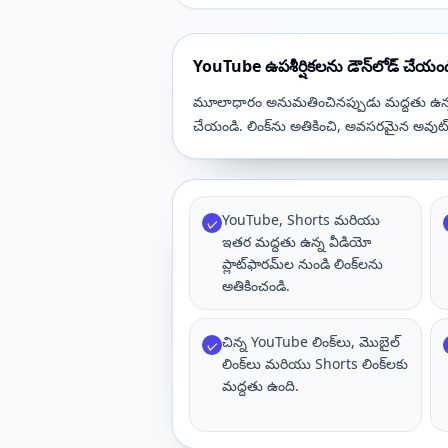
YouTube ఉపశీర్షికలను డౌన్‌లోడ్ చేయం
మూలాధారం అనుమతించినప్పుడు మద్దతు ఉన్న వీ
చేయండి. లింక్‌ను అతికించి, అవసరమైన అవుట్‌
YouTube, Shorts మరియు
✓
ఇతర మద్దతు ఉన్న వీడియో
ప్లాట్‌ఫారమ్‌ల నుండి లింక్‌లను
అతికించండి.
చిన్న YouTube లింక్‌లు, మొబైల్
✓
లింక్‌లు మరియు Shorts లింక్‌లకు
మద్దతు ఉంది.