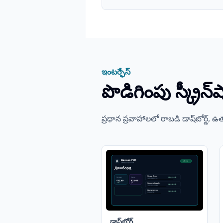
ఇంటర్ఫేస్
పొడిగింపు స్క్రీన్‌
ప్రధాన ప్రవాహాలలో రాబడి డాష్‌బోర్డ్, 
డాష్‌బోర్డ్