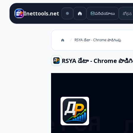
శోధన 
Inettools.net
పరిచయాలు
/
RSYA డేటా - Chrome పొడిగింపు
RSYA డేటా - Chrome పొడిగి