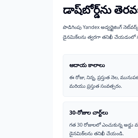
డాష్‌బోర్డ్‌ను 
పొడిగింపు Yandex అడ్వర్టైజింగ్ నెట్‌వర
డైనమిక్‌లను త్వరగా తనిఖీ చేయడంల
ఆదాయ కాలాలు
ఈ రోజు, నిన్న, ప్రస్తుత నెల, మునుపట
మరియు ప్రస్తుత సంవత్సరం.
30-రోజుల చార్ట్‌లు
గత 30 రోజులలో ఎంచుకున్న అడ్డు 
డైనమిక్‌లను తనిఖీ చేయండి.