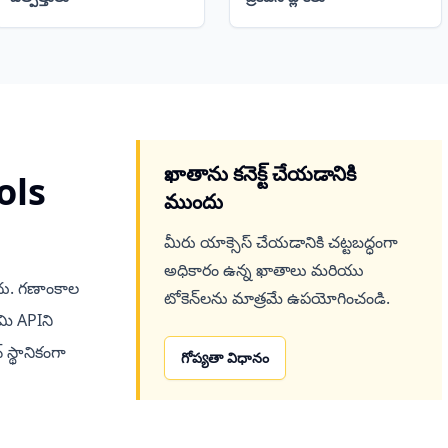
ఖాతాను కనెక్ట్ చేయడానికి
ols
ముందు
మీరు యాక్సెస్ చేయడానికి చట్టబద్ధంగా
అధికారం ఉన్న ఖాతాలు మరియు
దు. గణాంకాల
టోకెన్‌లను మాత్రమే ఉపయోగించండి.
మి APIని
్థానికంగా
గోప్యతా విధానం