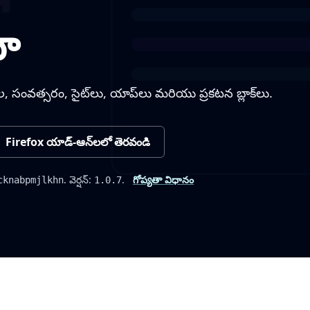
ా
ెల, సంవత్సరం, సైట్‌లు, యాప్‌లు మరియు ప్రకటన బ్లాక్‌లు.
Firefox యాడ్-ఆన్‌లలో తెరవండి
. వెర్షన్:
.
గోప్యతా విధానం
cknabpmjlkhn
1.0.7