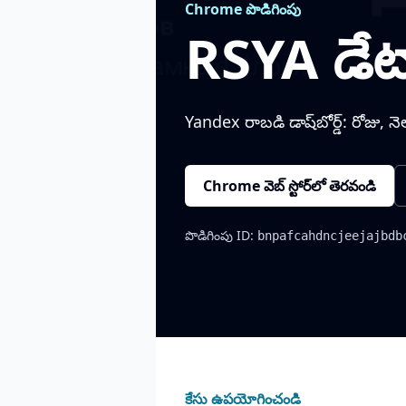
Chrome పొడిగింపు
RSYA డేట
Yandex రాబడి డాష్‌బోర్డ్: రోజు, న
Chrome వెబ్ స్టోర్‌లో తెరవండి
పొడిగింపు ID:
bnpafcahdncjeejajbdb
కేసు ఉపయోగించండి