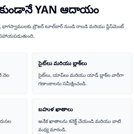
తెరవకుండానే YAN ఆదాయం
్క్ భాగస్వాములకు బ్రౌజర్ టూల్‌బార్ నుండి రాబడి మరియు ప్లేస్‌మెంట్
ో సహాయపడుతుంది.
సైట్‌లు మరియు బ్లాక్‌లు
ి నెల
సైట్‌లు, యాప్‌లు మరియు యాడ్ బ్లాక్‌ల వారీగా
గణాంకాలను సమీక్షించండి.
బహుళ ఖాతాలు
వరుసల
అనేక ఖాతాలను కనెక్ట్ చేయండి మరియు వాటి
మధ్య మారండి.