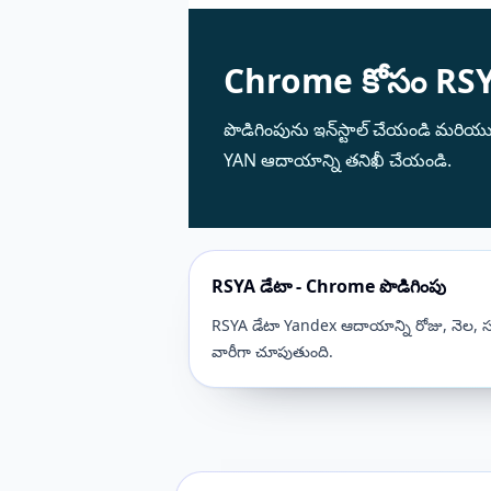
Chrome కోసం RSY
పొడిగింపును ఇన్‌స్టాల్ చేయండి మరియ
YAN ఆదాయాన్ని తనిఖీ చేయండి.
RSYA డేటా - Chrome పొడిగింపు
RSYA డేటా Yandex ఆదాయాన్ని రోజు, నెల, సంవ
వారీగా చూపుతుంది.