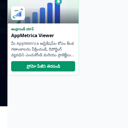
ఆండ్రాయిడ్ యాప్
AppMetrica Viewer
మీ AppMetrica అప్లికేషన్‌ల కోసం కీలక
గణాంకాలను వీక్షించండి, రిపోర్టింగ్
వ్యవధిని ఎంచుకోండి మరియు ప్రాజెక్ట్‌లు
మరియు ఖాతాల మధ్య త్వరగా మారండి.
ప్రోమో పేజీని తెరవండి