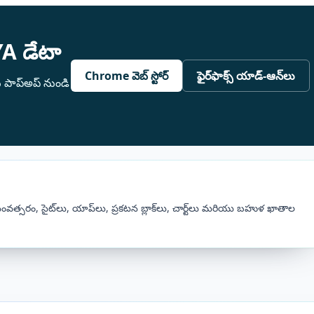
A డేటా
Chrome వెబ్ స్టోర్
ఫైర్‌ఫాక్స్ యాడ్-ఆన్‌లు
ు పాప్అప్ నుండి
త్సరం, సైట్‌లు, యాప్‌లు, ప్రకటన బ్లాక్‌లు, చార్ట్‌లు మరియు బహుళ ఖాతాల