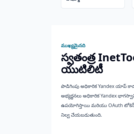
ముఖ్యమైనది
స్వతంత్ర InetTo
యుటిలిటీ
పొడిగింపు అధికారిక Yandex యాప్ కా
అభ్యర్థనలు అధికారిక Yandex భాగస్వా
ఉపయోగిస్తాయి మరియు OAuth టోకెన్ స
నిల్వ చేయబడుతుంది.