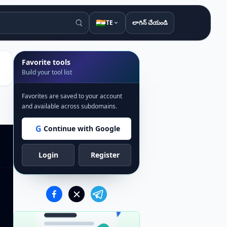
🇮🇳
TE
లాగిన్ చేయండి
Favorite tools
Build your tool list
Favorites are saved to your account
and available across subdomains.
G
Continue with Google
Login
Register