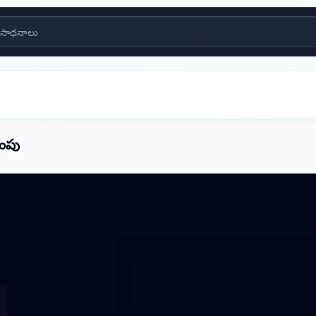
సాధనాలు
ంపు