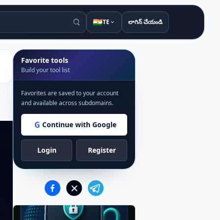
🇮🇳
TE
లాగిన్ చేయండి
Favorite tools
Build your tool list
Favorites are saved to your account
and available across subdomains.
G
Continue with Google
Login
Register