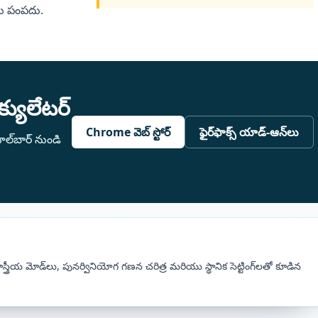
ు పంపదు.
్యులేటర్
Chrome వెబ్ స్టోర్
ఫైర్‌ఫాక్స్ యాడ్-ఆన్‌లు
టూల్‌బార్ నుండి
స్త్రీయ మోడ్‌లు, పునర్వినియోగ గణన చరిత్ర మరియు స్థానిక సెట్టింగ్‌లతో కూడిన