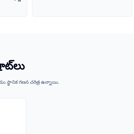
షాట్‌లు
ియు స్థానిక గణన చరిత్ర ఉన్నాయి.