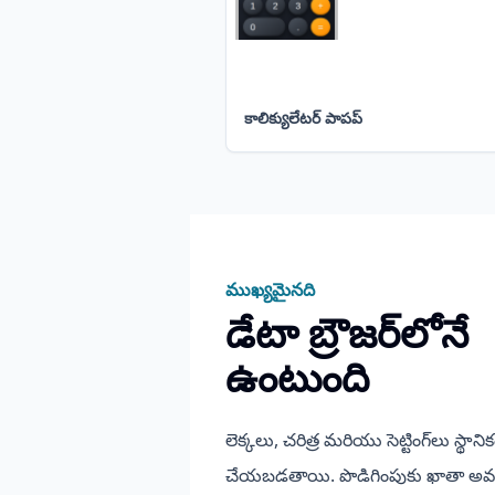
కాలిక్యులేటర్ పాపప్
ముఖ్యమైనది
డేటా బ్రౌజర్‌లోనే
ఉంటుంది
లెక్కలు, చరిత్ర మరియు సెట్టింగ్‌లు స్థాని
చేయబడతాయి. పొడిగింపుకు ఖాతా అవ