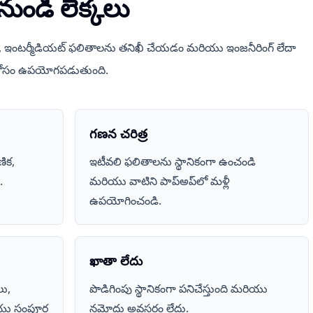
 నుండి లెక్కలు
ితం, ఇంటర్మీడియట్ ఫలితాలను తనిఖీ చేయడం మరియు ఇంజనీరింగ్ లేదా
 కోసం ఉపయోగపడుతుంది.
గణన చరిత్ర
ిక,
ఇటీవలి ఫలితాలను స్థానికంగా ఉంచండి
.
మరియు వాటిని పాప్‌అప్‌లో మళ్లీ
ఉపయోగించండి.
ఖాతా లేదు
లు,
పొడిగింపు స్థానికంగా పనిచేస్తుంది మరియు
యు సంపూర్ణ
నమోదు అవసరం లేదు.