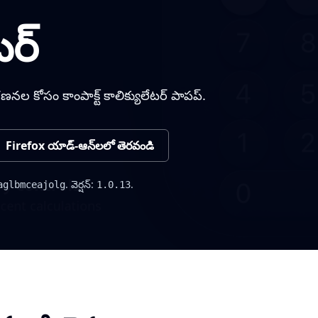
టర్
 గణనల కోసం కాంపాక్ట్ కాలిక్యులేటర్ పాపప్.
Firefox యాడ్-ఆన్‌లలో తెరవండి
. వెర్షన్:
.
aglbmceajolg
1.0.13