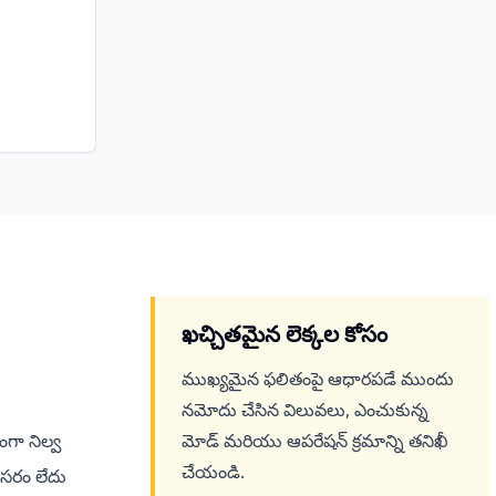
ఖచ్చితమైన లెక్కల కోసం
ముఖ్యమైన ఫలితంపై ఆధారపడే ముందు
నమోదు చేసిన విలువలు, ఎంచుకున్న
కంగా నిల్వ
మోడ్ మరియు ఆపరేషన్ క్రమాన్ని తనిఖీ
చేయండి.
సరం లేదు