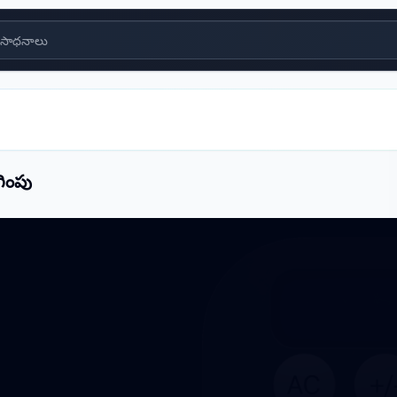
సాధనాలు
గింపు