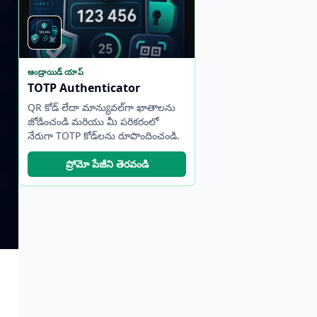
ఆండ్రాయిడ్ యాప్
TOTP Authenticator
QR కోడ్ లేదా మాన్యువల్‌గా ఖాతాలను
జోడించండి మరియు మీ పరికరంలో
నేరుగా TOTP కోడ్‌లను రూపొందించండి.
ప్రోమో పేజీని తెరవండి