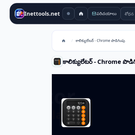
శోధన 
Inettools.net
పరిచయాలు
/
కాలిక్యులేటర్ - Chrome పొడిగింపు
కాలిక్యులేటర్ - Chrome పొడి