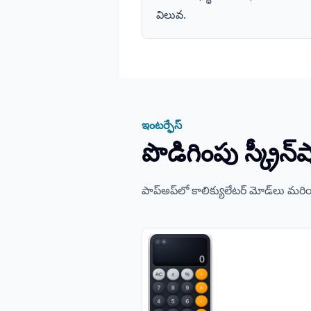
విలువ.
ఇంటర్ఫేస్
పొడిగింపు స్క్రీన్‌
పాప్‌అప్‌లో కాలిక్యులేటర్ మోడ్‌లు మర