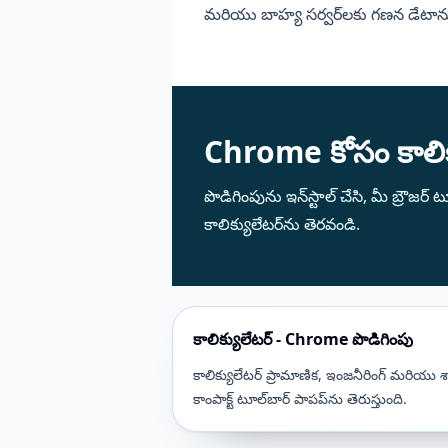
మరియు బాహ్య సర్వర్‌లకు గణన డేటాన
Chrome కోసం కాలిక
పొడిగింపును ఇన్‌స్టాల్ చేసి, మీ బ్రౌజర్ 
కాలిక్యులేటర్‌ను తెరవండి.
కాలిక్యులేటర్ - Chrome పొడిగింపు
కాలిక్యులేటర్ ప్రామాణిక, ఇంజనీరింగ్ మరియు శా
కాంపాక్ట్ టూల్‌బార్ పాపప్‌ను తెరుస్తుంది.