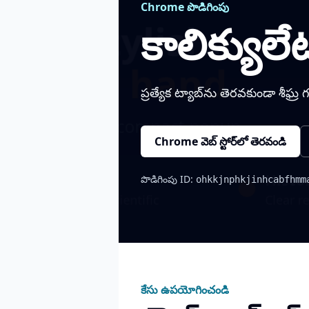
Chrome పొడిగింపు
కాలిక్యులే
ప్రత్యేక ట్యాబ్‌ను తెరవకుండా శీఘ్ర
Chrome వెబ్ స్టోర్‌లో తెరవండి
పొడిగింపు ID:
ohkkjnphkjinhcabfhmm
కేసు ఉపయోగించండి