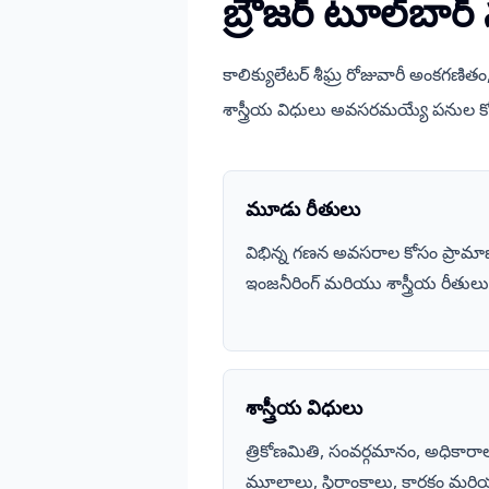
బ్రౌజర్ టూల్‌బార్
కాలిక్యులేటర్ శీఘ్ర రోజువారీ అంకగణ
శాస్త్రీయ విధులు అవసరమయ్యే పనుల
మూడు రీతులు
విభిన్న గణన అవసరాల కోసం ప్రామాణ
ఇంజనీరింగ్ మరియు శాస్త్రీయ రీతులు
శాస్త్రీయ విధులు
త్రికోణమితి, సంవర్గమానం, అధికారా
మూలాలు, స్థిరాంకాలు, కారకం మరి