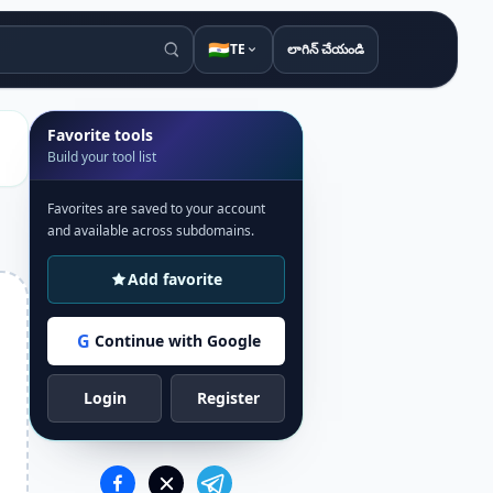
🇮🇳
TE
లాగిన్ చేయండి
Favorite tools
Build your tool list
Favorites are saved to your account
and available across subdomains.
Add favorite
G
Continue with Google
Login
Register