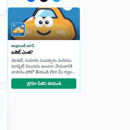
ఆండ్రాయిడ్ యాప్
బకెట్ ఎంత?
మోడల్, సుమారు సంవత్సరం మరియు
మార్కెట్ విలువను అంచనా వేయడానికి
వాహనం ఫోటో తీయండి లేదా మీ గ్యాలరీ
నుండి ఒకదాన్ని ఎంచుకోండి.
ప్రోమో పేజీని తెరవండి