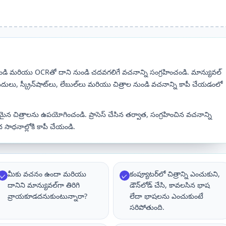
్ చేయండి మరియు OCRతో దాని నుండి చదవగలిగే వచనాన్ని సంగ్రహించండి. మాన్యువల్
ీదులు, స్క్రీన్‌షాట్‌లు, లేబుల్‌లు మరియు చిత్రాల నుండి వచనాన్ని కాపీ చేయడంలో
్పష్టమైన చిత్రాలను ఉపయోగించండి. ప్రాసెస్ చేసిన తర్వాత, సంగ్రహించిన వచనాన్ని
ాద సాధనాల్లోకి కాపీ చేయండి.
మీకు వచనం ఉందా మరియు
కంప్యూటర్‌లో చిత్రాన్ని ఎంచుకుని,
✓
✓
దానిని మాన్యువల్‌గా తిరిగి
డౌన్‌లోడ్ చేసి, కావలసిన భాష
వ్రాయకూడదనుకుంటున్నారా?
లేదా భాషలను ఎంచుకుంటే
సరిపోతుంది.