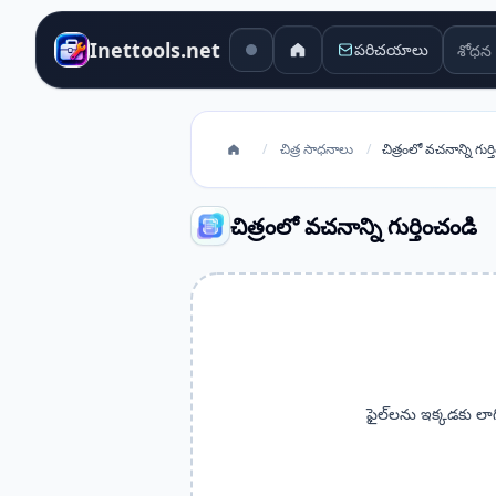
శోధన 
Inettools.net
పరిచయాలు
/
చిత్ర సాధనాలు
/
చిత్రంలో వచనాన్ని గుర్
చిత్రంలో వచనాన్ని గుర్తించండి
ఫైల్‌లను ఇక్కడకు లాగ