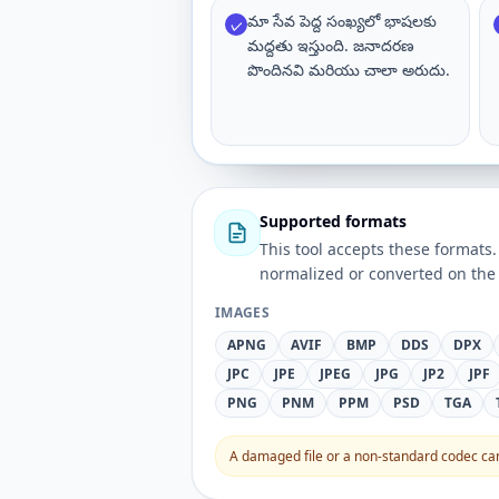
మా సేవ పెద్ద సంఖ్యలో భాషలకు
✓
మద్దతు ఇస్తుంది. జనాదరణ
పొందినవి మరియు చాలా అరుదు.
Supported formats
This tool accepts these forma
normalized or converted on the 
IMAGES
APNG
AVIF
BMP
DDS
DPX
JPC
JPE
JPEG
JPG
JP2
JPF
PNG
PNM
PPM
PSD
TGA
A damaged file or a non-standard codec can 