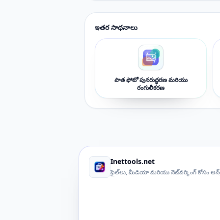
ఇతర సాధనాలు
పాత ఫోటో పునరుద్ధరణ మరియు
రంగులీకరణ
Inettools.net
ఫైల్‌లు, మీడియా మరియు నెట్‌వర్కింగ్ కోసం ఆన్