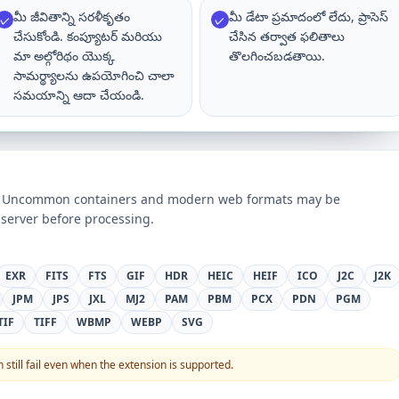
మీ జీవితాన్ని సరళీకృతం
మీ డేటా ప్రమాదంలో లేదు, ప్రాసెస్
✓
✓
చేసుకోండి. కంప్యూటర్ మరియు
చేసిన తర్వాత ఫలితాలు
మా అల్గోరిథం యొక్క
తొలగించబడతాయి.
సామర్థ్యాలను ఉపయోగించి చాలా
సమయాన్ని ఆదా చేయండి.
ts. Uncommon containers and modern web formats may be
server before processing.
EXR
FITS
FTS
GIF
HDR
HEIC
HEIF
ICO
J2C
J2K
JPM
JPS
JXL
MJ2
PAM
PBM
PCX
PDN
PGM
TIF
TIFF
WBMP
WEBP
SVG
still fail even when the extension is supported.