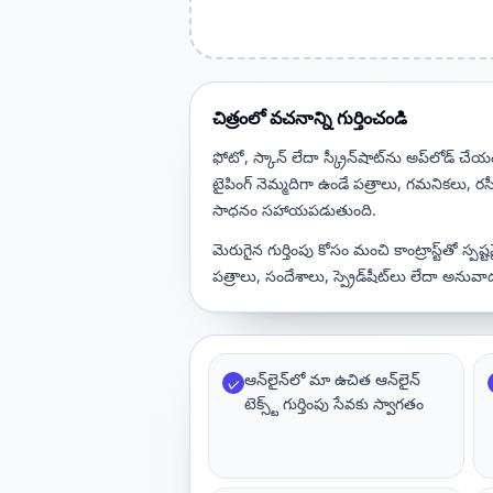
చిత్రంలో వచనాన్ని గుర్తించండి
ఫోటో, స్కాన్ లేదా స్క్రీన్‌షాట్‌ను అప్‌లోడ
టైపింగ్ నెమ్మదిగా ఉండే పత్రాలు, గమనికలు, రస
సాధనం సహాయపడుతుంది.
మెరుగైన గుర్తింపు కోసం మంచి కాంట్రాస్ట్‌తో స
పత్రాలు, సందేశాలు, స్ప్రెడ్‌షీట్‌లు లేదా అనువ
ఆన్‌లైన్‌లో మా ఉచిత ఆన్‌లైన్
✓
టెక్స్ట్ గుర్తింపు సేవకు స్వాగతం