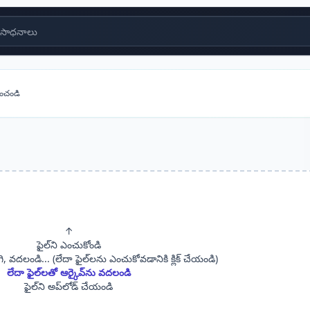
సాధనాలు
తించండి
↑
ఫైల్‌ని ఎంచుకోండి
ి, వదలండి... (లేదా ఫైల్‌లను ఎంచుకోవడానికి క్లిక్ చేయండి)
లేదా ఫైల్‌లతో ఆర్కైవ్‌ను వదలండి
ఫైల్‌ని అప్‌లోడ్ చేయండి