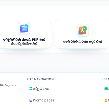
ఆన్‌లైన్‌లో చిత్రం మరియు PDF నుండి
ఐకాన్ రీకలర్ మరియు బ్యాచ్ టింట్
వచనాన్ని సంగ్రహించండి
SITE NAVIGATION
LEG
‌లైన్ సాధనాలు
అన్ని వర్గాలు
Promo pages