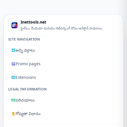
Inettools.net
ఫైల్‌లు, మీడియా మరియు నెట్‌వర్కింగ్ కోసం ఆన్‌లైన్ సాధనాలు
SITE NAVIGATION
అన్ని వర్గాలు
Promo pages
Extensions
LEGAL INFORMATION
పరిచయాలు
గోప్యతా విధానం