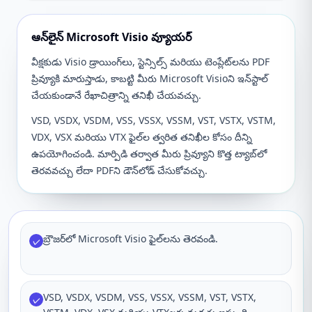
ఆన్‌లైన్ Microsoft Visio వ్యూయర్
వీక్షకుడు Visio డ్రాయింగ్‌లు, స్టెన్సిల్స్ మరియు టెంప్లేట్‌లను PDF
ప్రివ్యూకి మారుస్తాడు, కాబట్టి మీరు Microsoft Visioని ఇన్‌స్టాల్
చేయకుండానే రేఖాచిత్రాన్ని తనిఖీ చేయవచ్చు.
VSD, VSDX, VSDM, VSS, VSSX, VSSM, VST, VSTX, VSTM,
VDX, VSX మరియు VTX ఫైల్‌ల త్వరిత తనిఖీల కోసం దీన్ని
ఉపయోగించండి. మార్పిడి తర్వాత మీరు ప్రివ్యూని కొత్త ట్యాబ్‌లో
తెరవవచ్చు లేదా PDFని డౌన్‌లోడ్ చేసుకోవచ్చు.
బ్రౌజర్‌లో Microsoft Visio ఫైల్‌లను తెరవండి.
✓
VSD, VSDX, VSDM, VSS, VSSX, VSSM, VST, VSTX,
✓