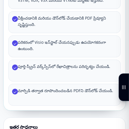
VSTM, VDX, VSX మరియు VTXలకు మద్దతు ఇస్తుంది.
వీక్షించడానికి మరియు డౌన్‌లోడ్ చేయడానికి PDF ప్రివ్యూని
✓
సృష్టిస్తుంది.
పరికరంలో Visio ఇన్‌స్టాల్ చేయనప్పుడు ఉపయోగకరంగా
✓
ఉంటుంది.
పూర్తి-స్క్రీన్ వర్క్‌స్పేస్‌లో రేఖాచిత్రాలను పరిదృశ్యం చేయండి.
✓
మార్పిడి తర్వాత రూపొందించబడిన PDFని డౌన్‌లోడ్ చేయండి.
✓
ఇతర సాధనాలు