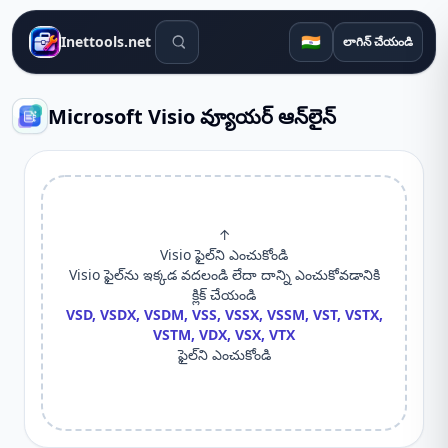
శోధన సాధనాలు
🇮🇳
Inettools.net
లాగిన్ చేయండి
Microsoft Visio వ్యూయర్ ఆన్‌లైన్
↑
Visio ఫైల్‌ని ఎంచుకోండి
Visio ఫైల్‌ను ఇక్కడ వదలండి లేదా దాన్ని ఎంచుకోవడానికి
క్లిక్ చేయండి
VSD, VSDX, VSDM, VSS, VSSX, VSSM, VST, VSTX,
VSTM, VDX, VSX, VTX
ఫైల్‌ని ఎంచుకోండి