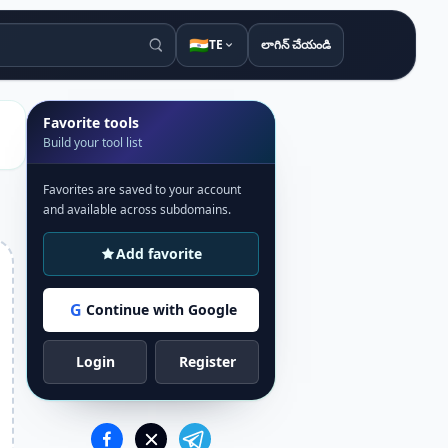
🇮🇳
TE
లాగిన్ చేయండి
Favorite tools
Build your tool list
Favorites are saved to your account
and available across subdomains.
Add favorite
G
Continue with Google
Login
Register