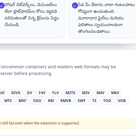
సోషల్ నెట్‌వర్క్‌లు, మెసెంజర్‌లు
సేవ మీ డేటాను చాలా గంటలపాటు
✓
✓
లేదా ప్లాట్‌ఫారమ్‌ల కోసం వ్యవధి
గోప్యంగా ఉంచుతుంది.
పరిమితులతో చిన్న క్లిప్‌లను సిద్ధం
మూలాధార ఫైల్‌లు మరియు
చేయండి.
ఫలితాలు స్వయంచాలకంగా
తొలగించబడతాయి.
ts. Uncommon containers and modern web formats may be
server before processing.
AVI
DIVX
DV
F4V
FLV
M2TS
M2V
M4V
MKV
MTS
MXF
OGV
RM
RMVB
SWF
TS
TOD
VOB
still fail even when the extension is supported.