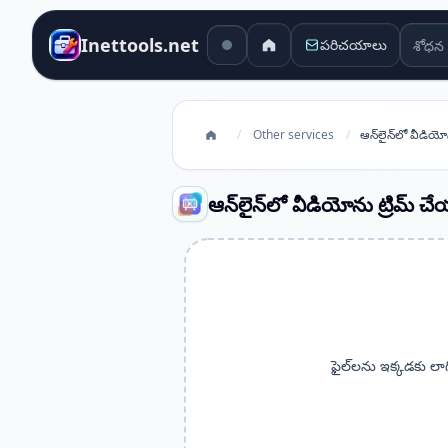
శోధన 
Inettools.net
పరిచయాలు
/
Other services
/
ఆన్‌లైన్‌లో వీడియో
ఆన్‌లైన్‌లో వీడియోను ట్రిమ్ చ
ఫైల్‌లను ఇక్కడకు లాగ