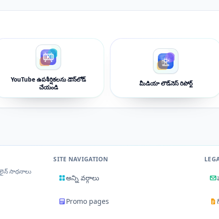
YouTube ఉపశీర్షికలను డౌన్‌లోడ్
మీడియా లౌడ్‌నెస్ రిపోర్ట్
చేయండి
SITE NAVIGATION
LEG
‌లైన్ సాధనాలు
అన్ని వర్గాలు
Promo pages