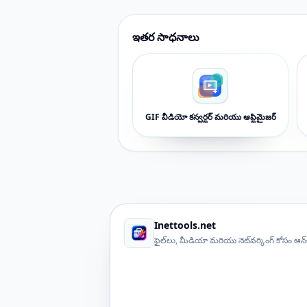
ఇతర సాధనాలు
GIF వీడియో కన్వర్టర్ మరియు ఆప్టిమైజర్
Inettools.net
ఫైల్‌లు, మీడియా మరియు నెట్‌వర్కింగ్ కోసం ఆన్