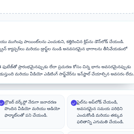
యు ముగింపు పాయింట్‌లను ఎంచుకుని, కత్తిరించిన క్లిప్‌ను డౌన్‌లోడ్ చేయండి.
ు, స్క్రీన్ క్యాప్చర్‌లు మరియు డ్రాఫ్ట్‌ల నుండి అనవసరమైన భాగాలను తీసివేయడంలో
ఫుటేజ్‌తో ప్రారంభమైనప్పుడు లేదా ప్రచురణ కోసం చిన్న భాగం అవసరమైనప్పుడు
ుస్తుంది మరియు వీడియో ఎడిటింగ్ సాఫ్ట్‌వేర్‌ను ఇన్‌స్టాల్ చేయాల్సిన అవసరం లేదు
బ్రౌజర్ వర్క్‌ఫ్లో నేరుగా జనాదరణ
ఫైల్‌ను అప్‌లోడ్ చేయండి,
✓
✓
పొందిన వీడియో మరియు ఆడియో
అవసరమైన సమయ పరిధిని
ఫార్మాట్‌లతో పని చేయండి.
ఎంచుకోండి మరియు తక్కువ
ఫలితాన్ని ఎగుమతి చేయండి.