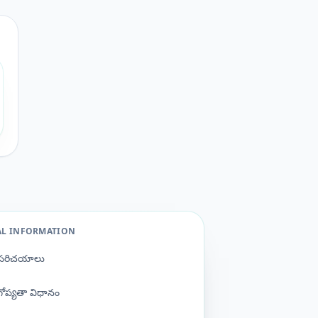
AL INFORMATION
పరిచయాలు
గోప్యతా విధానం