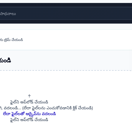
సాధనాలు
ను ట్రిమ్ చేయండి
ేయండి
↑
ఫైల్‌ని అప్‌లోడ్ చేయండి
ి, వదలండి... (లేదా ఫైల్‌లను ఎంచుకోవడానికి క్లిక్ చేయండి)
లేదా ఫైల్‌లతో ఆర్కైవ్‌ను వదలండి
ఫైల్‌ని అప్‌లోడ్ చేయండి