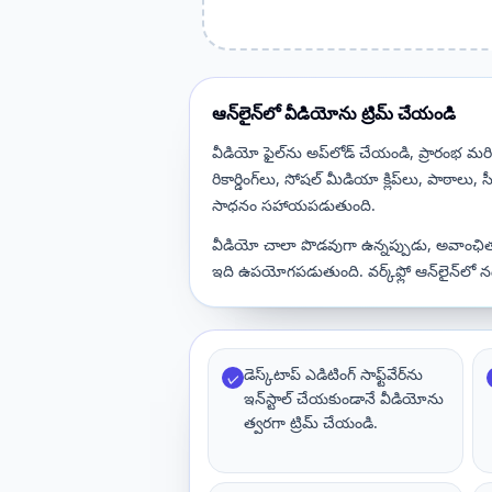
ఆన్‌లైన్‌లో వీడియోను ట్రిమ్ చేయండి
వీడియో ఫైల్‌ను అప్‌లోడ్ చేయండి, ప్రారంభ మరి
రికార్డింగ్‌లు, సోషల్ మీడియా క్లిప్‌లు, పాఠాల
సాధనం సహాయపడుతుంది.
వీడియో చాలా పొడవుగా ఉన్నప్పుడు, అవాంఛిత 
ఇది ఉపయోగపడుతుంది. వర్క్‌ఫ్లో ఆన్‌లైన్‌లో నడ
డెస్క్‌టాప్ ఎడిటింగ్ సాఫ్ట్‌వేర్‌ను
✓
ఇన్‌స్టాల్ చేయకుండానే వీడియోను
త్వరగా ట్రిమ్ చేయండి.