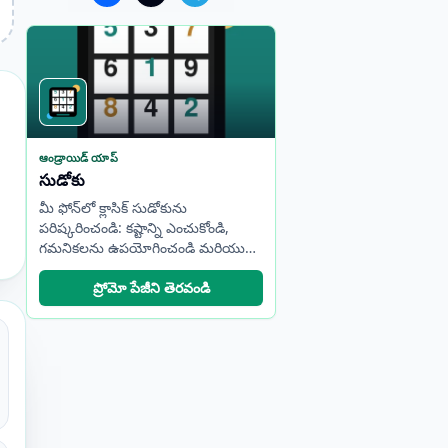
ఆండ్రాయిడ్ యాప్
సుడోకు
మీ ఫోన్‌లో క్లాసిక్ సుడోకును
పరిష్కరించండి: కష్టాన్ని ఎంచుకోండి,
.
గమనికలను ఉపయోగించండి మరియు
మీ పురోగతిని ట్రాక్ చేయండి.
ప్రోమో పేజీని తెరవండి