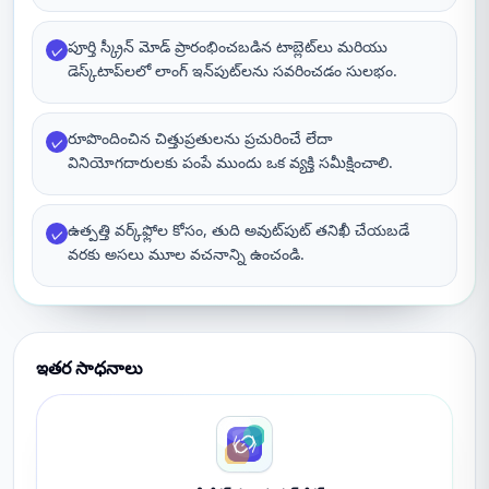
పూర్తి స్క్రీన్ మోడ్ ప్రారంభించబడిన టాబ్లెట్‌లు మరియు
✓
డెస్క్‌టాప్‌లలో లాంగ్ ఇన్‌పుట్‌లను సవరించడం సులభం.
రూపొందించిన చిత్తుప్రతులను ప్రచురించే లేదా
✓
వినియోగదారులకు పంపే ముందు ఒక వ్యక్తి సమీక్షించాలి.
ఉత్పత్తి వర్క్‌ఫ్లోల కోసం, తుది అవుట్‌పుట్ తనిఖీ చేయబడే
✓
వరకు అసలు మూల వచనాన్ని ఉంచండి.
ఇతర సాధనాలు