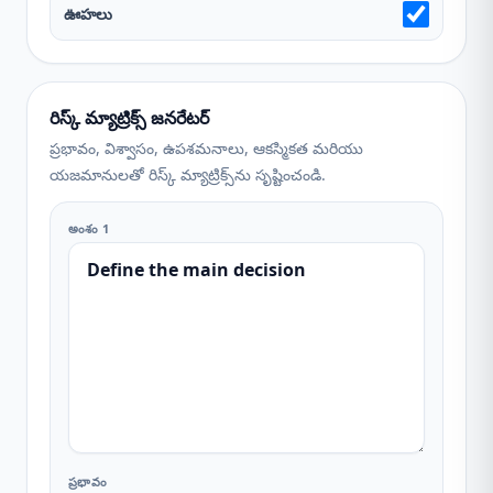
ఊహలు
రిస్క్ మ్యాట్రిక్స్ జనరేటర్
ప్రభావం, విశ్వాసం, ఉపశమనాలు, ఆకస్మికత మరియు
యజమానులతో రిస్క్ మ్యాట్రిక్స్‌ను సృష్టించండి.
అంశం 1
ప్రభావం