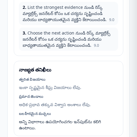
2
.
List the strongest evidence నుండి రిస్క్
మ్యాట్రిక్స్ జనరేటర్ కోసం ఒక చర్యను సృష్టించండి
మరియు బాధ్యతాయుతమైన వ్యక్తిని కేటాయించండి.
9.0
3
.
Choose the next action నుండి రిస్క్ మ్యాట్రిక్స్
జనరేటర్ కోసం ఒక చర్యను సృష్టించండి మరియు
బాధ్యతాయుతమైన వ్యక్తిని కేటాయించండి.
9.0
నాణ్యత తనిఖీలు
త్వరిత విజయాలు
ఇంకా స్పష్టమైన శీఘ్ర విజయాలు లేవు.
ప్రమాద జెండాలు
అధిక-ప్రభావ తక్కువ విశ్వాస అంశాలు లేవు.
బలహీనమైన మచ్చలు
అన్ని విభాగాలు ఉపయోగించగల ఇన్‌పుట్‌ను కలిగి
ఉంటాయి.