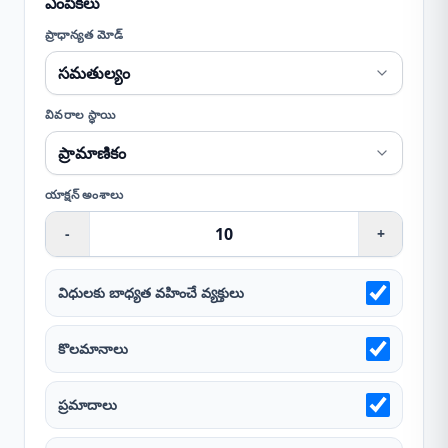
ఎంపికలు
ప్రాధాన్యత మోడ్
వివరాల స్థాయి
యాక్షన్ అంశాలు
-
+
విధులకు బాధ్యత వహించే వ్యక్తులు
కొలమానాలు
ప్రమాదాలు