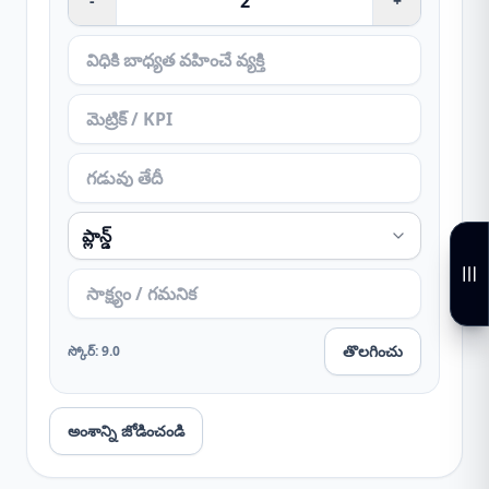
-
+
తొలగించు
స్కోర్
:
9.0
అంశాన్ని జోడించండి