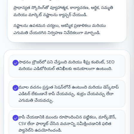
ప్రాధాన్యత స్కోరింగ్‌తో వ్యూహాత్మక, కార్యాచరణ, ఆర్థిక, సమ్మతి
మరియు మార్కెట్ నష్టాలను క్యాప్చర్ చేయండి.
నష్టాలను ఉపశమన చర్యలు, ఆకస్మిక ప్రణాళికలు మరియు
ఎగుమతి చేయదగిన నిర్వహణ నివేదికలుగా మార్చండి.
సాధనం బ్రౌజర్‌లో పని చేస్తుంది మరియు శీఘ్ర కంటెంట్, SEO
✓
మరియు ఎడిటోరియల్ తనిఖీలకు అనుకూలంగా ఉంటుంది.
మూల వచనం ప్రస్తుత సెషన్‌లోనే ఉంటుంది మరియు డెస్క్‌టాప్
✓
ఎడిటర్ లేకుండానే కాపీ చేయవచ్చు, శుభ్రం చేయవచ్చు లేదా
ఎగుమతి చేయవచ్చు.
కాపీ చేయడానికి ముందు రూపొందించిన పట్టికలు, మార్క్‌డౌన్,
✓
CSV లేదా ఫార్మాట్ చేసిన వచనాన్ని సమీక్షించడానికి ఫలిత
ప్యానెల్‌ని ఉపయోగించండి.