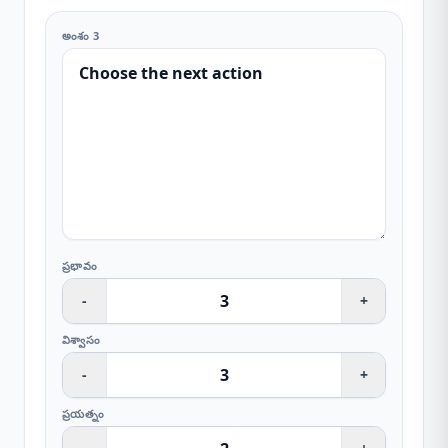
అంశం 3
ప్రభావం
-
+
విశ్వాసం
-
+
ప్రయత్నం