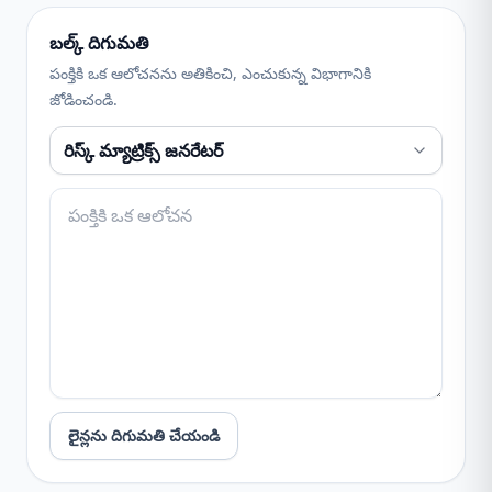
బల్క్ దిగుమతి
పంక్తికి ఒక ఆలోచనను అతికించి, ఎంచుకున్న విభాగానికి
జోడించండి.
లైన్లను దిగుమతి చేయండి