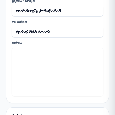
ప్రేక్షకులు / మార్కెట్
కాలపరిమితి
ఊహలు