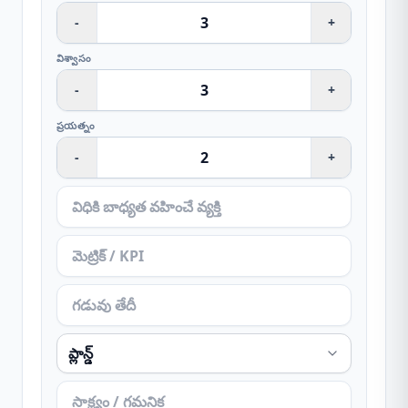
-
+
విశ్వాసం
-
+
ప్రయత్నం
-
+