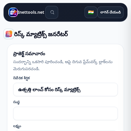
శోధన సాధనాలు
🇮🇳
Inettools.net
లాగిన్ చేయండి
రిస్క్ మ్యాట్రిక్స్ జనరేటర్
ప్రాజెక్ట్ సమాచారం
సందర్భాన్ని ఒకసారి పూరించండి, ఆపై దిగువ ఫ్రేమ్‌వర్క్ బ్లాక్‌లను
మెరుగుపరచండి.
నివేదిక శీర్షిక
సంస్థ
లక్ష్యం