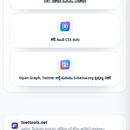
URL డీకోడర్ మరియు ఎన్‌కోడర్
కోడ్ నుండి CSS రంగు
Open Graph, Twitter కార్డ్ మరియు Schema.org ప్రివ్యూ చెకర్
Inettools.net
ఫైల్‌లు, మీడియా మరియు నెట్‌వర్కింగ్ కోసం ఆన్‌లైన్ సాధనాలు