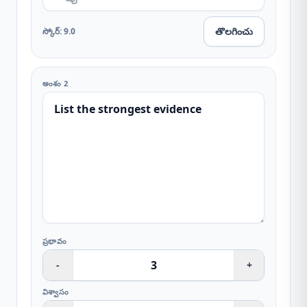
తొలగించు
స్కోర్
:
9.0
అంశం 2
ప్రభావం
-
+
విశ్వాసం