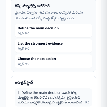
రిస్క్ మ్యాట్రిక్స్ జనరేటర్
ప్రభావం, విశ్వాసం, ఉపశమనాలు, ఆకస్మికత మరియు
యజమానులతో రిస్క్ మ్యాట్రిక్స్‌ను సృష్టించండి.
Define the main decision
స్కోర్
:
9.0
List the strongest evidence
స్కోర్
:
9.0
Choose the next action
స్కోర్
:
9.0
యాక్షన్ ప్లాన్
1
.
Define the main decision నుండి రిస్క్
మ్యాట్రిక్స్ జనరేటర్ కోసం ఒక చర్యను సృష్టించండి
మరియు బాధ్యతాయుతమైన వ్యక్తిని కేటాయించండి.
9.0