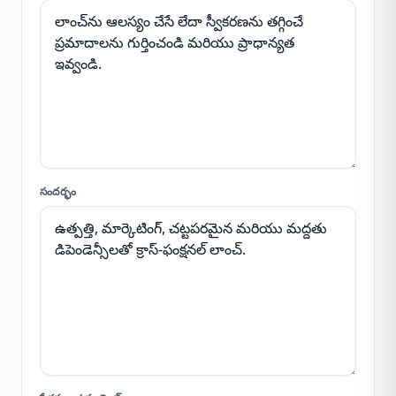
సందర్భం