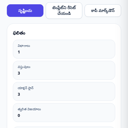
టెంప్లేట్‌ని రీసెట్
సృష్టించు
కాపీ మార్క్‌డౌన్
చేయండి
ఫలితం
విభాగాలు
1
వస్తువులు
3
యాక్షన్ ప్లాన్
3
త్వరిత విజయాలు
0