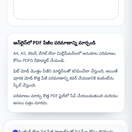
ఆన్‌లైన్‌లో PDF పేజీల పరిమాణాన్ని మార్చండి
A4, A5, లెటర్, లీగల్ లేదా మిల్లీమీటర్‌లలో అనుకూల పరిమాణం
కోసం PDFని రీఫార్మాట్ చేయండి.
ఫిట్ మోడ్ మొత్తం పేజీని మార్జిన్‌లతో కనిపించేలా చేస్తుంది, అయితే
పూరక మోడ్ కొత్త పేజీ పరిమాణాన్ని కవర్ చేయడానికి కంటెంట్‌ను
స్కేల్ చేస్తుంది.
పరిమాణం మార్పు కొత్త PDF ఫైల్‌లో సేవ్ చేయబడుతుంది మరియు
అసలు పత్రం మారదు.
ప్రింటింగ్ లేదా స్థిర పేజీ ఫార్మాట్‌లతో సిస్టమ్‌ల కోసం PDFలను