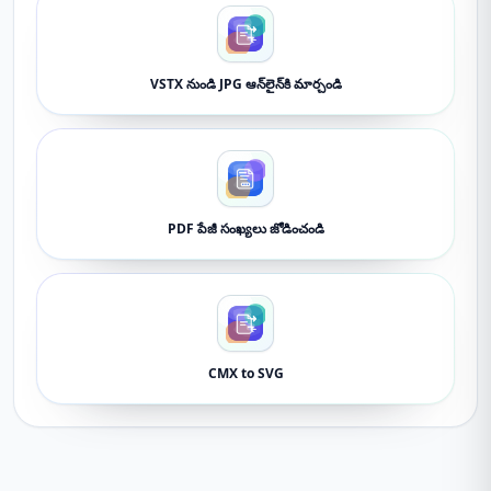
VSTX నుండి JPG ఆన్‌లైన్‌కి మార్చండి
PDF పేజీ సంఖ్యలు జోడించండి
CMX to SVG