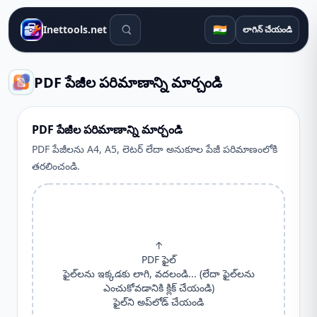
శోధన సాధనాలు
🇮🇳
Inettools.net
లాగిన్ చేయండి
PDF పేజీల పరిమాణాన్ని మార్చండి
PDF పేజీల పరిమాణాన్ని మార్చండి
PDF పేజీలను A4, A5, లెటర్ లేదా అనుకూల పేజీ పరిమాణంలోకి
తరలించండి.
↑
PDF ఫైల్
ఫైల్‌లను ఇక్కడకు లాగి, వదలండి... (లేదా ఫైల్‌లను
ఎంచుకోవడానికి క్లిక్ చేయండి)
ఫైల్‌ని అప్‌లోడ్ చేయండి