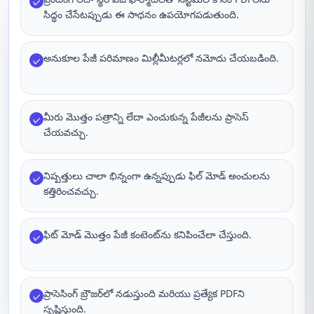
✓
సిద్ధం చేసేటప్పుడు ఈ సాధనం ఉపయోగపడుతుంది.
అనుకూల పేజీ పరిమాణం మిల్లీమీటర్లలో నమోదు చేయబడింది.
✓
మీరు మొత్తం పత్రాన్ని లేదా ఎంచుకున్న పేజీలను ప్రాసెస్
✓
చేయవచ్చు.
నిష్పత్తులు చాలా భిన్నంగా ఉన్నప్పుడు ఫిల్ మోడ్ అంచులను
✓
కత్తిరించవచ్చు.
ఫిట్ మోడ్ మొత్తం పేజీ కంటెంట్‌ను కనిపించేలా చేస్తుంది.
✓
ప్రాసెసింగ్ బ్రౌజర్‌లో నడుస్తుంది మరియు ప్రత్యేక PDFని
✓
సృష్టిస్తుంది.