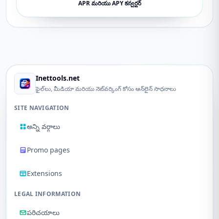
APR మరియు APY కన్వర్టర్
Inettools.net
ఫైల్‌లు, మీడియా మరియు నెట్‌వర్కింగ్ కోసం ఆన్‌లైన్ సాధనాలు
SITE NAVIGATION
అన్ని వర్గాలు
Promo pages
Extensions
LEGAL INFORMATION
పరిచయాలు