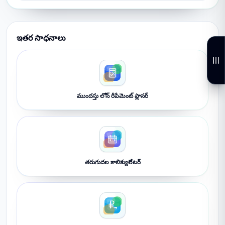
ఇతర సాధనాలు
ముందస్తు లోన్ రీపేమెంట్ ప్లానర్
తరుగుదల కాలిక్యులేటర్