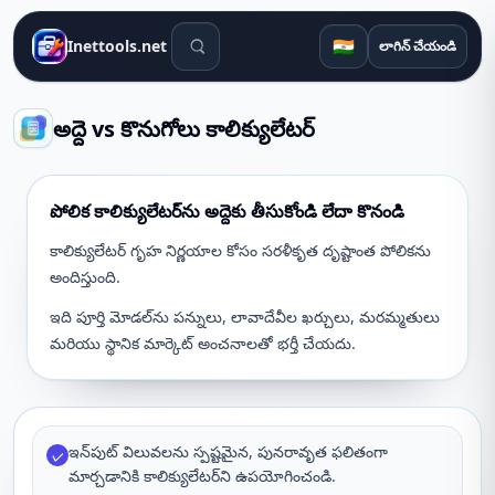
శోధన సాధనాలు
🇮🇳
Inettools.net
లాగిన్ చేయండి
అద్దె vs కొనుగోలు కాలిక్యులేటర్
పోలిక కాలిక్యులేటర్‌ను అద్దెకు తీసుకోండి లేదా కొనండి
కాలిక్యులేటర్ గృహ నిర్ణయాల కోసం సరళీకృత దృష్టాంత పోలికను
అందిస్తుంది.
ఇది పూర్తి మోడల్‌ను పన్నులు, లావాదేవీల ఖర్చులు, మరమ్మతులు
మరియు స్థానిక మార్కెట్ అంచనాలతో భర్తీ చేయదు.
ఇన్‌పుట్ విలువలను స్పష్టమైన, పునరావృత ఫలితంగా
✓
మార్చడానికి కాలిక్యులేటర్‌ని ఉపయోగించండి.