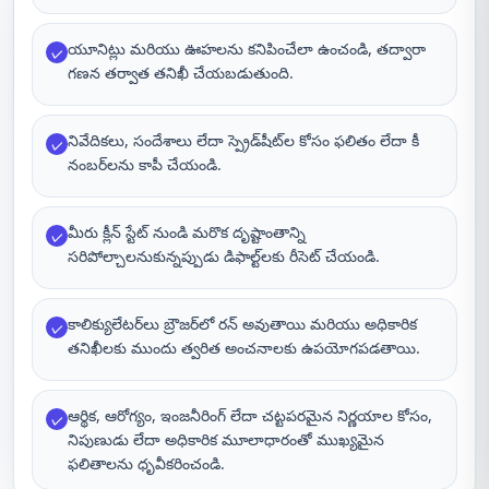
యూనిట్లు మరియు ఊహలను కనిపించేలా ఉంచండి, తద్వారా
✓
గణన తర్వాత తనిఖీ చేయబడుతుంది.
నివేదికలు, సందేశాలు లేదా స్ప్రెడ్‌షీట్‌ల కోసం ఫలితం లేదా కీ
✓
నంబర్‌లను కాపీ చేయండి.
మీరు క్లీన్ స్టేట్ నుండి మరొక దృష్టాంతాన్ని
✓
సరిపోల్చాలనుకున్నప్పుడు డిఫాల్ట్‌లకు రీసెట్ చేయండి.
కాలిక్యులేటర్‌లు బ్రౌజర్‌లో రన్ అవుతాయి మరియు అధికారిక
✓
తనిఖీలకు ముందు త్వరిత అంచనాలకు ఉపయోగపడతాయి.
ఆర్థిక, ఆరోగ్యం, ఇంజనీరింగ్ లేదా చట్టపరమైన నిర్ణయాల కోసం,
✓
నిపుణుడు లేదా అధికారిక మూలాధారంతో ముఖ్యమైన
ఫలితాలను ధృవీకరించండి.