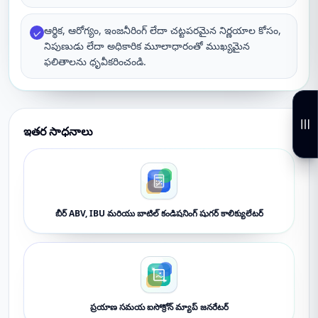
ఆర్థిక, ఆరోగ్యం, ఇంజనీరింగ్ లేదా చట్టపరమైన నిర్ణయాల కోసం,
✓
నిపుణుడు లేదా అధికారిక మూలాధారంతో ముఖ్యమైన
ఫలితాలను ధృవీకరించండి.
ఇతర సాధనాలు
బీర్ ABV, IBU మరియు బాటిల్ కండిషనింగ్ షుగర్ కాలిక్యులేటర్
ప్రయాణ సమయ ఐసోక్రోన్ మ్యాప్ జనరేటర్