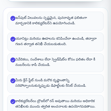
ఇన్‌పుట్ విలువలను స్పష్టమైన, పునరావృత ఫలితంగా
✓
మార్చడానికి కాలిక్యులేటర్‌ని ఉపయోగించండి.
యూనిట్లు మరియు ఊహలను కనిపించేలా ఉంచండి, తద్వారా
✓
గణన తర్వాత తనిఖీ చేయబడుతుంది.
నివేదికలు, సందేశాలు లేదా స్ప్రెడ్‌షీట్‌ల కోసం ఫలితం లేదా కీ
✓
నంబర్‌లను కాపీ చేయండి.
మీరు క్లీన్ స్టేట్ నుండి మరొక దృష్టాంతాన్ని
✓
సరిపోల్చాలనుకున్నప్పుడు డిఫాల్ట్‌లకు రీసెట్ చేయండి.
కాలిక్యులేటర్‌లు బ్రౌజర్‌లో రన్ అవుతాయి మరియు అధికారిక
✓
తనిఖీలకు ముందు త్వరిత అంచనాలకు ఉపయోగపడతాయి.