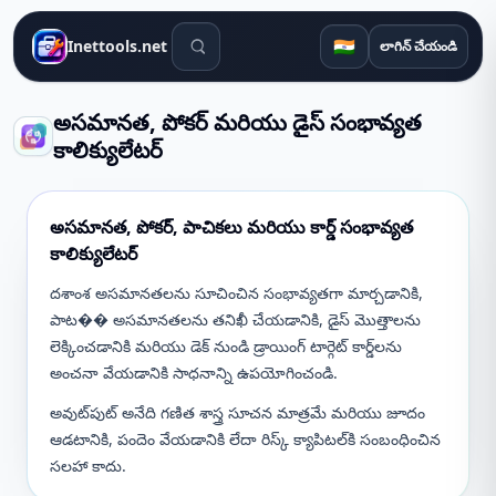
శోధన సాధనాలు
🇮🇳
Inettools.net
లాగిన్ చేయండి
అసమానత, పోకర్ మరియు డైస్ సంభావ్యత
కాలిక్యులేటర్
అసమానత, పోకర్, పాచికలు మరియు కార్డ్ సంభావ్యత
కాలిక్యులేటర్
దశాంశ అసమానతలను సూచించిన సంభావ్యతగా మార్చడానికి,
పాట�� అసమానతలను తనిఖీ చేయడానికి, డైస్ మొత్తాలను
లెక్కించడానికి మరియు డెక్ నుండి డ్రాయింగ్ టార్గెట్ కార్డ్‌లను
అంచనా వేయడానికి సాధనాన్ని ఉపయోగించండి.
అవుట్‌పుట్ అనేది గణిత శాస్త్ర సూచన మాత్రమే మరియు జూదం
ఆడటానికి, పందెం వేయడానికి లేదా రిస్క్ క్యాపిటల్‌కి సంబంధించిన
సలహా కాదు.