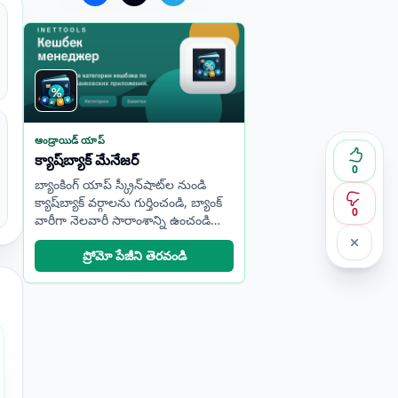
ఆండ్రాయిడ్ యాప్
క్యాష్‌బ్యాక్ మేనేజర్
0
బ్యాంకింగ్ యాప్ స్క్రీన్‌షాట్‌ల నుండి
క్యాష్‌బ్యాక్ వర్గాలను గుర్తించండి, బ్యాంక్
0
వారీగా నెలవారీ సారాంశాన్ని ఉంచండి
మరియు ఉత్తమ కార్డ్‌ను వేగంగా
ఎంచుకోండి.
ప్రోమో పేజీని తెరవండి