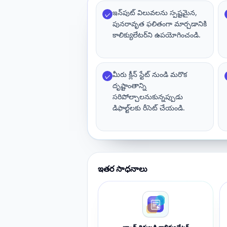
ఇన్‌పుట్ విలువలను స్పష్టమైన,
✓
పునరావృత ఫలితంగా మార్చడానికి
కాలిక్యులేటర్‌ని ఉపయోగించండి.
మీరు క్లీన్ స్టేట్ నుండి మరొక
✓
దృష్టాంతాన్ని
సరిపోల్చాలనుకున్నప్పుడు
డిఫాల్ట్‌లకు రీసెట్ చేయండి.
ఇతర సాధనాలు