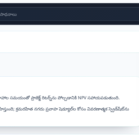
సాధనాలు
ాహాల సమయంతో ప్రాజెక్ట్ రిటర్న్‌ను పోల్చడానికి NPV సహాయపడుతుంది.
తుంది; క్రమరహిత నగదు ప్రవాహ షెడ్యూల్‌ల కోసం వివరణాత్మక స్ప్రెడ్‌షీట్‌ను