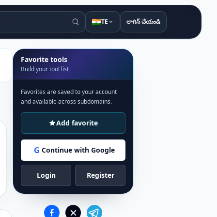
🇮🇳
TE
లాగిన్ చేయండి
Favorite tools
Build your tool list
Favorites are saved to your account
and available across subdomains.
Add favorite
G
Continue with Google
Login
Register