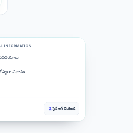
AL INFORMATION
పరిచయాలు
గోప్యతా విధానం
సైన్ ఇన్ చేయండి