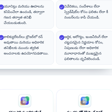
యూనిట్లు మరియు ఊహలను
నివేదికలు, సందేశాలు లేదా
✓
✓
కనిపించేలా ఉంచండి, తద్వారా
స్ప్రెడ్‌షీట్‌ల కోసం ఫలితం లేదా కీ
గణన తర్వాత తనిఖీ
నంబర్‌లను కాపీ చేయండి.
చేయబడుతుంది.
కాలిక్యులేటర్‌లు బ్రౌజర్‌లో రన్
ఆర్థిక, ఆరోగ్యం, ఇంజనీరింగ్ లేదా
✓
✓
అవుతాయి మరియు అధికారిక
చట్టపరమైన నిర్ణయాల కోసం,
తనిఖీలకు ముందు త్వరిత
నిపుణుడు లేదా అధికారిక
అంచనాలకు ఉపయోగపడతాయి.
మూలాధారంతో ముఖ్యమైన
ఫలితాలను ధృవీకరించండి.