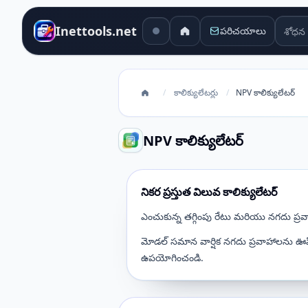
శోధన 
Inettools.net
పరిచయాలు
/
కాలిక్యులేటర్లు
/
NPV కాలిక్యులేటర్
NPV కాలిక్యులేటర్
నికర ప్రస్తుత విలువ కాలిక్యులేటర్
ఎంచుకున్న తగ్గింపు రేటు మరియు నగదు ప్రవ
మోడల్ సమాన వార్షిక నగదు ప్రవాహాలను ఊహిస్
ఉపయోగించండి.