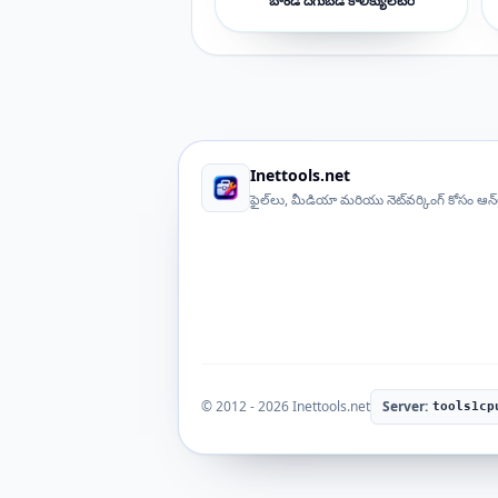
బాండ్ దిగుబడి కాలిక్యులేటర్
Inettools.net
ఫైల్‌లు, మీడియా మరియు నెట్‌వర్కింగ్ కోసం ఆన్
© 2012 - 2026 Inettools.net
Server:
tools1cp