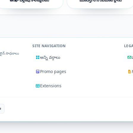
తనఖా చెల్లింపు కాలిక్యులేటర్
ముందస్తు లోన్ రీపేమెంట్ ప్లానర్
SITE NAVIGATION
LEG
‌లైన్ సాధనాలు
అన్ని వర్గాలు
Promo pages
Extensions
u