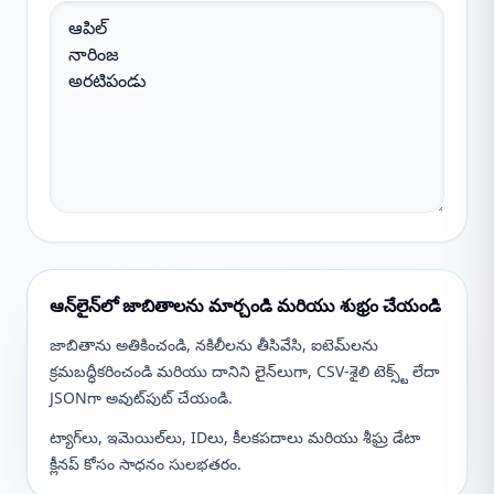
ఆన్‌లైన్‌లో జాబితాలను మార్చండి మరియు శుభ్రం చేయండి
జాబితాను అతికించండి, నకిలీలను తీసివేసి, ఐటెమ్‌లను
క్రమబద్ధీకరించండి మరియు దానిని లైన్‌లుగా, CSV-శైలి టెక్స్ట్ లేదా
JSONగా అవుట్‌పుట్ చేయండి.
ట్యాగ్‌లు, ఇమెయిల్‌లు, IDలు, కీలకపదాలు మరియు శీఘ్ర డేటా
క్లీనప్ కోసం సాధనం సులభతరం.