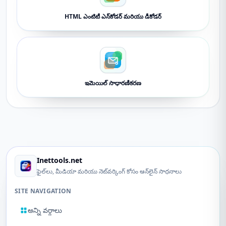
HTML ఎంటిటీ ఎన్‌కోడర్ మరియు డీకోడర్
ఇమెయిల్ సాధారణీకరణ
Inettools.net
ఫైల్‌లు, మీడియా మరియు నెట్‌వర్కింగ్ కోసం ఆన్‌లైన్ సాధనాలు
SITE NAVIGATION
అన్ని వర్గాలు