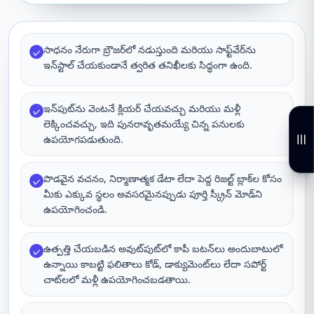
సాధనం నేరుగా బ్రౌజర్‌లో నడుస్తుంది మరియు సాఫ్ట్‌వేర్‌ను
✓
ఇన్‌స్టాల్ చేయకుండానే త్వరిత తనిఖీలకు సిద్ధంగా ఉంది.
ఇన్‌పుట్‌ను వెంటనే క్లియర్ చేయవచ్చు మరియు మళ్లీ
✓
లెక్కించవచ్చు, ఇది పునరావృతమయ్యే చిన్న పనులకు
ఉపయోగపడుతుంది.
పొడవైన వచనం, నిర్మాణాత్మక డేటా లేదా పెద్ద రిజల్ట్ బ్లాక్‌ల కోసం
✓
మీకు ఎక్కువ స్థలం అవసరమైనప్పుడు పూర్తి స్క్రీన్ మోడ్‌ని
ఉపయోగించండి.
ఉత్పత్తి చేయబడిన అవుట్‌పుట్‌లో కాపీ బటన్‌లు అందుబాటులో
✓
ఉన్నాయి కాబట్టి ఫలితాలు కోడ్, డాక్యుమెంట్‌లు లేదా సపోర్ట్
చాట్‌లలో మళ్లీ ఉపయోగించబడతాయి.