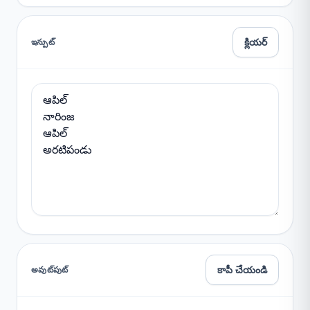
క్లియర్
ఇన్పుట్
కాపీ చేయండి
అవుట్‌పుట్