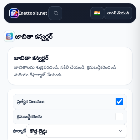
శోధన సాధనాలు
🇮🇳
Inettools.net
లాగిన్ చేయండి
జాబితా కన్వర్టర్
జాబితా కన్వర్టర్
జాబితాలను శుభ్రపరచండి, నకిలీ చేయండి, క్రమబద్ధీకరించండి
మరియు రీఫార్మాట్ చేయండి.
ప్రత్యేక విలువలు
క్రమబద్ధీకరించు
ఫార్మాట్