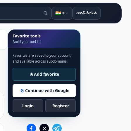
🇮🇳
TE
లాగిన్ చేయండి
Favorite tools
Build your tool list
Favorites are saved to your account
and available across subdomains.
Add favorite
G
Continue with Google
Login
Register