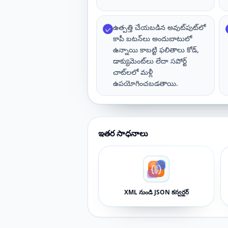
ఉత్పత్తి చేయబడిన అవుట్‌పుట్‌లో
✓
కాపీ బటన్‌లు అందుబాటులో
ఉన్నాయి కాబట్టి ఫలితాలు కోడ్,
డాక్యుమెంట్‌లు లేదా సపోర్ట్
చాట్‌లలో మళ్లీ
ఉపయోగించబడతాయి.
ఇతర సాధనాలు
XML నుండి JSON కన్వర్టర్