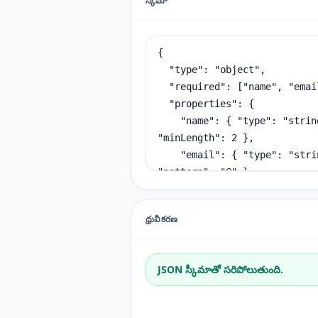
స్కీమా
ధ్రువీకరణ
JSON స్కీమాతో సరిపోలుతుంది.