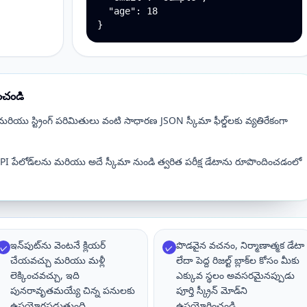
  "age": 18

}
ించండి
యు స్ట్రింగ్ పరిమితులు వంటి సాధారణ JSON స్కీమా ఫీల్డ్‌లకు వ్యతిరేకంగా
పేలోడ్‌లను మరియు అదే స్కీమా నుండి త్వరిత పరీక్ష డేటాను రూపొందించడంలో
ఇన్‌పుట్‌ను వెంటనే క్లియర్
పొడవైన వచనం, నిర్మాణాత్మక డేటా
✓
✓
చేయవచ్చు మరియు మళ్లీ
లేదా పెద్ద రిజల్ట్ బ్లాక్‌ల కోసం మీకు
లెక్కించవచ్చు, ఇది
ఎక్కువ స్థలం అవసరమైనప్పుడు
పునరావృతమయ్యే చిన్న పనులకు
పూర్తి స్క్రీన్ మోడ్‌ని
ఉపయోగపడుతుంది.
ఉపయోగించండి.