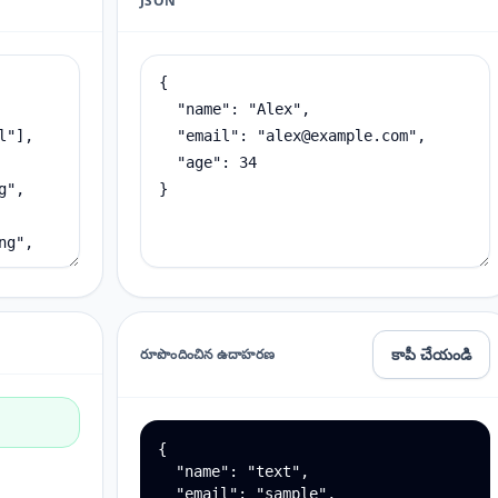
JSON
కాపీ చేయండి
రూపొందించిన ఉదాహరణ
{

  "name": "text",

  "email": "sample",
