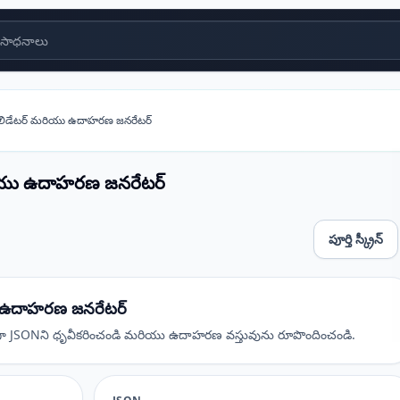
సాధనాలు
ాలిడేటర్ మరియు ఉదాహరణ జనరేటర్
రియు ఉదాహరణ జనరేటర్
పూర్తి స్క్రీన్
హరణ జనరేటర్
ు ఉదాహరణ జనరేటర్
ిరేకంగా JSONని ధృవీకరించండి మరియు ఉదాహరణ వస్తువును రూపొందించండి.