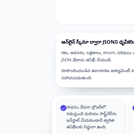
ఆన్‌లైన్ స్కీమా ద్వారా JSONని ధృవీకర
రకం, అవసరం, లక్షణాలు, enum, పరిధులు మరి
JSON డేటాను తనిఖీ చేయండి.
రూపొందించబడిన ఉదాహరణ డాక్యుమెంట్ API 
సహాయపడుతుంది.
సాధనం నేరుగా బ్రౌజర్‌లో
✓
నడుస్తుంది మరియు సాఫ్ట్‌వేర్‌ను
ఇన్‌స్టాల్ చేయకుండానే త్వరిత
తనిఖీలకు సిద్ధంగా ఉంది.