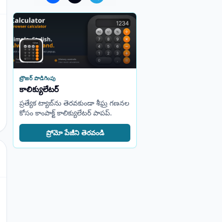
బ్రౌజర్ పొడిగింపు
కాలిక్యులేటర్
ప్రత్యేక ట్యాబ్‌ను తెరవకుండా శీఘ్ర గణనల
కోసం కాంపాక్ట్ కాలిక్యులేటర్ పాపప్.
ప్రోమో పేజీని తెరవండి