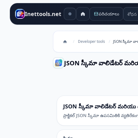
శోధన 
Inettools.net
పరిచయాలు
/
Developer tools
/
JSON స్కీమా వ
JSON స్కీమా వాలిడేటర్ మ
JSON స్కీమా వాలిడేటర్ మరియు ఉదా
JSON స్కీమా వాలిడేటర్ మరియ
ప్రాక్టికల్ JSON స్కీమా ఉపసమితికి వ్యత