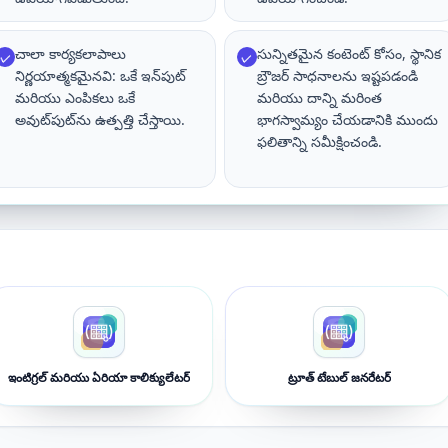
చాలా కార్యకలాపాలు
సున్నితమైన కంటెంట్ కోసం, స్థానిక
✓
✓
నిర్ణయాత్మకమైనవి: ఒకే ఇన్‌పుట్
బ్రౌజర్ సాధనాలను ఇష్టపడండి
మరియు ఎంపికలు ఒకే
మరియు దాన్ని మరింత
అవుట్‌పుట్‌ను ఉత్పత్తి చేస్తాయి.
భాగస్వామ్యం చేయడానికి ముందు
ఫలితాన్ని సమీక్షించండి.
ఇంటిగ్రల్ మరియు ఏరియా కాలిక్యులేటర్
ట్రూత్ టేబుల్ జనరేటర్