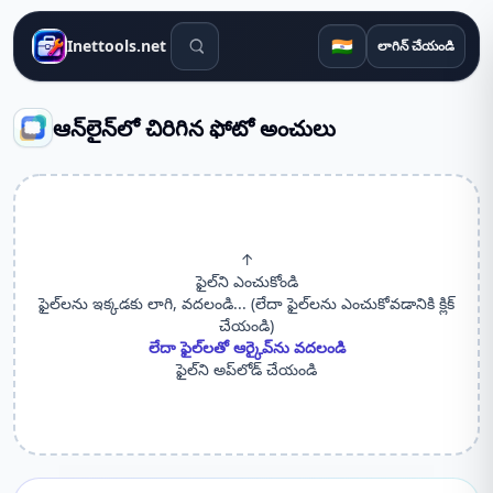
శోధన సాధనాలు
🇮🇳
Inettools.net
లాగిన్ చేయండి
ఆన్‌లైన్‌లో చిరిగిన ఫోటో అంచులు
↑
ఫైల్‌ని ఎంచుకోండి
ఫైల్‌లను ఇక్కడకు లాగి, వదలండి... (లేదా ఫైల్‌లను ఎంచుకోవడానికి క్లిక్
చేయండి)
లేదా ఫైల్‌లతో ఆర్కైవ్‌ను వదలండి
ఫైల్‌ని అప్‌లోడ్ చేయండి