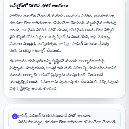
ఆన్‌లైన్‌లో చిరిగిన ఫోటో అంచులు
ఫోటోను అప్‌లోడ్ చేయండి మరియు అంచులు చిరిగిన, అసమానంగా,
గరుకుగా లేదా కాగితంలాగా కనిపించేలా చేయండి. మృదువైన కాగితపు
అంచు, బలమైన చిరిగిన ఫోటో రూపం, కఠినమైన అంచు లేదా పిక్సెల్-
శైలి కన్నీటి కోసం సిద్ధంగా ఉన్న ప్రీసెట్‌ను ఎంచుకోండి, ఆపై వెడల్పు,
వివరాల సాంద్రత, సున్నితత్వం, ధాన్యం, పాడింగ్ మరియు నేపథ్య
రంగును చక్కగా ట్యూన్ చేయండి.
ఈ సాధనం తుది ఫలితాన్ని సృష్టించే ముందు తాత్కాలిక కాపీపై
ప్రివ్యూను చూపుతుంది, కాబట్టి ఇది తుది ఫలితాన్ని రూపొందించడానికి
ముందు తాత్కాలిక కాపీలో ప్రివ్యూను చూపుతుంది. మీరు అదే
యాదృచ్ఛిక అంచు నమూనాను పునరావృతం చేయవలసి వచ్చినప్పుడు
విత్తన క్షేత్రాన్ని ఉపయోగించండి.
గ్రాఫిక్స్ ఎడిటర్‌ను తెరవకుండానే ఫోటో అంచులు
✓
చిరిగిపోయినట్లు, గరుకుగా లేదా కాగితంలా కనిపించేలా చేయండి.