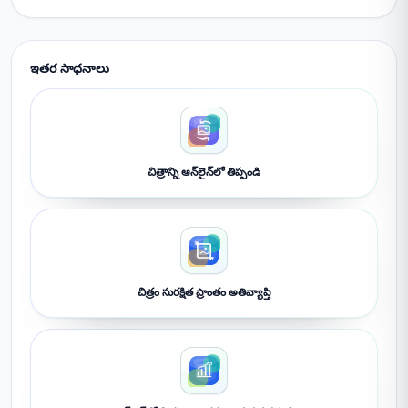
ఇతర సాధనాలు
చిత్రాన్ని ఆన్‌లైన్‌లో తిప్పండి
చిత్రం సురక్షిత ప్రాంతం అతివ్యాప్తి