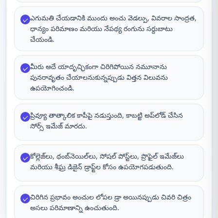
ఎగుమతి చేయడానికి ముందు అంచు వెడల్పు, వివరాల సాంద్రత,
✓
ధాన్యం పరిమాణం మరియు నేపథ్య రంగును సర్దుబాటు
చేయండి.
మీరు అదే యాదృచ్ఛికంగా చిరిగిపోయిన నమూనాను
✓
పునరావృతం చేయాలనుకున్నప్పుడు విత్తన విలువను
ఉపయోగించండి.
ప్రివ్యూ తాత్కాలిక కాపీపై నడుస్తుంది, కాబట్టి అప్‌లోడ్ చేసిన
✓
సోర్స్ ఇమేజ్ మారదు.
కోల్లెజ్‌లు, థంబ్‌నెయిల్‌లు, సోషల్ పోస్ట్‌లు, ప్రొఫైల్ ఇమేజ్‌లు
✓
మరియు శీఘ్ర డిజైన్ డ్రాఫ్ట్‌ల కోసం ఉపయోగపడుతుంది.
చిరిగిన ప్రభావం అంచుల లోపల డ్రా అయినప్పుడు చివరి చిత్రం
✓
అసలు పరిమాణాన్ని ఉంచుతుంది.