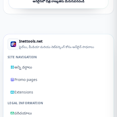
ఆన్‌లైన్‌లో చిత్ర నాణ్యతను మెరుగుపరచండి
Inettools.net
ఫైల్‌లు, మీడియా మరియు నెట్‌వర్కింగ్ కోసం ఆన్‌లైన్ సాధనాలు
SITE NAVIGATION
అన్ని వర్గాలు
Promo pages
Extensions
LEGAL INFORMATION
పరిచయాలు