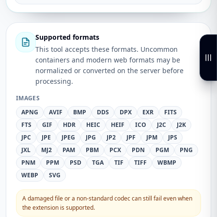
Supported formats
This tool accepts these formats. Uncommon
containers and modern web formats may be
normalized or converted on the server before
processing.
IMAGES
APNG
AVIF
BMP
DDS
DPX
EXR
FITS
FTS
GIF
HDR
HEIC
HEIF
ICO
J2C
J2K
JPC
JPE
JPEG
JPG
JP2
JPF
JPM
JPS
JXL
MJ2
PAM
PBM
PCX
PDN
PGM
PNG
PNM
PPM
PSD
TGA
TIF
TIFF
WBMP
WEBP
SVG
A damaged file or a non-standard codec can still fail even when
the extension is supported.