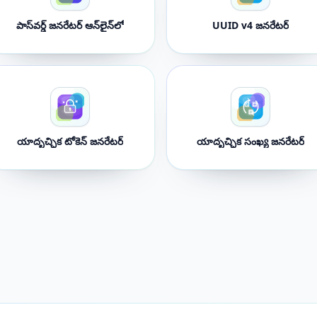
పాస్‌వర్డ్ జనరేటర్ ఆన్‌లైన్‌లో
UUID v4 జనరేటర్
యాదృచ్ఛిక టోకెన్ జనరేటర్
యాదృచ్ఛిక సంఖ్య జనరేటర్