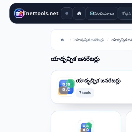
శోధన 
Inettools.net
పరిచయాలు
/
యాదృచ్ఛిక జనరేటర్లు
/
యాదృచ్ఛిక జనర
యాదృచ్ఛిక జనరేటర్లు
యాదృచ్ఛిక జనరేటర్లు
7 tools