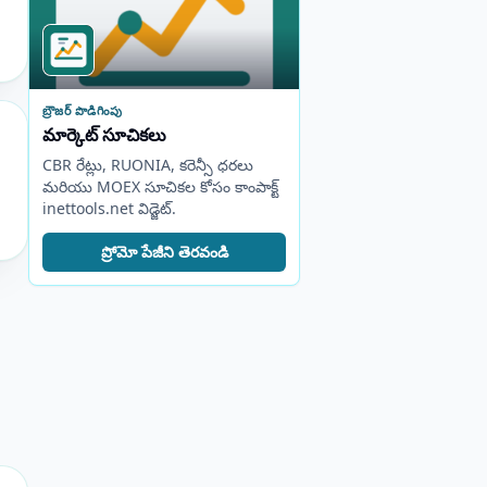
బ్రౌజర్ పొడిగింపు
మార్కెట్ సూచికలు
CBR రేట్లు, RUONIA, కరెన్సీ ధరలు
మరియు MOEX సూచికల కోసం కాంపాక్ట్
inettools.net విడ్జెట్.
ప్రోమో పేజీని తెరవండి