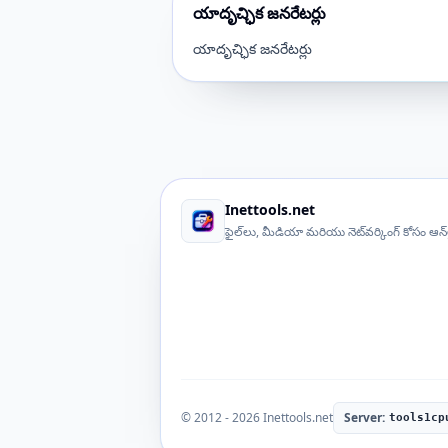
యాదృచ్ఛిక జనరేటర్లు
యాదృచ్ఛిక జనరేటర్లు
Inettools.net
ఫైల్‌లు, మీడియా మరియు నెట్‌వర్కింగ్ కోసం ఆన్
© 2012 - 2026 Inettools.net
Server:
tools1cp