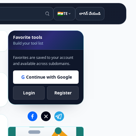
🇮🇳
TE
లాగిన్ చేయండి
Favorite tools
Build your tool list
Favorites are saved to your account
and available across subdomains.
G
Continue with Google
Login
Register