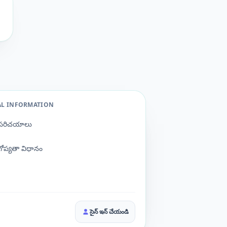
AL INFORMATION
పరిచయాలు
గోప్యతా విధానం
సైన్ ఇన్ చేయండి