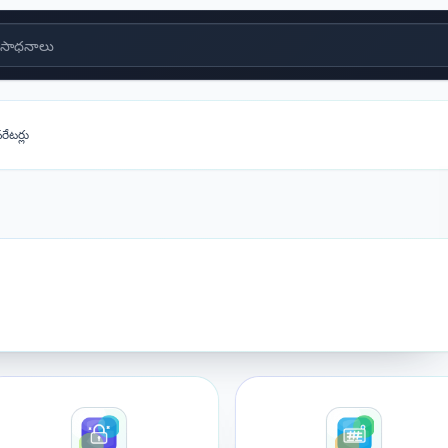
సాధనాలు
ేటర్లు