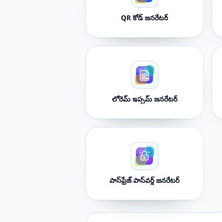
QR కోడ్ జనరేటర్
లోరెమ్ ఇప్సమ్ జనరేటర్
పాస్‌ఫ్రేజ్ పాస్‌వర్డ్ జనరేటర్